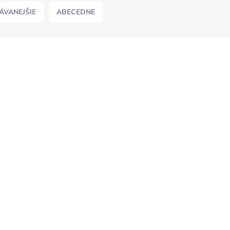
ÁVANEJŠIE
ABECEDNE
SKLADOM
DRÔTENÝ KOTÚČ SO STOPKOU,
PRIEMER 60 MM, DRÔT 0,30 MM