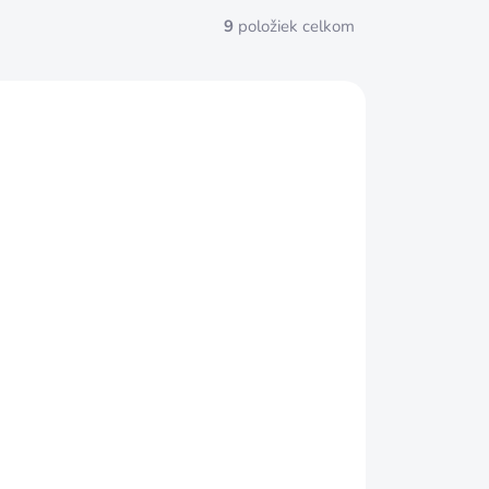
9
položiek celkom
SKLADOM
DRÔTENÝ KOTÚČ SO STOPKOU,
PRIEMER 60 MM, DRÔT 0,20 MM