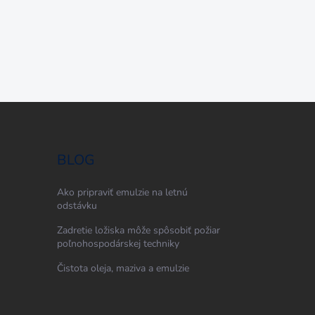
BLOG
Ako pripraviť emulzie na letnú
odstávku
Zadretie ložiska môže spôsobiť požiar
poľnohospodárskej techniky
Čistota oleja, maziva a emulzie