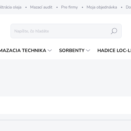
iltrácia oleja
Mazací audit
Pre firmy
Moja objednávka
Do
Hľadať
MAZACIA TECHNIKA
SORBENTY
HADICE LOC-L