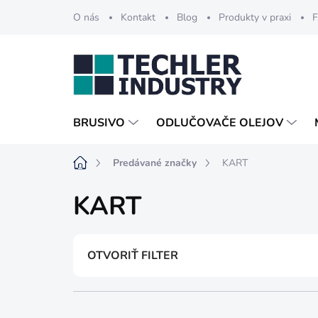
Prejsť
O nás
Kontakt
Blog
Produkty v praxi
F
na
obsah
BRUSIVO
ODLUČOVAČE OLEJOV
Domov
Predávané značky
KART
KART
OTVORIŤ FILTER
R