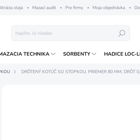
iltrácia oleja
Mazací audit
Pre firmy
Moja objednávka
Do
Hľadať
MAZACIA TECHNIKA
SORBENTY
HADICE LOC-L
PKOU
DRÔTENÝ KOTÚČ SO STOPKOU, PRIEMER 80 MM, DRÔT 0
ZNAČKA:
KART
6,
5,5
Jedn
SK
cena
MÔŽ
DO: