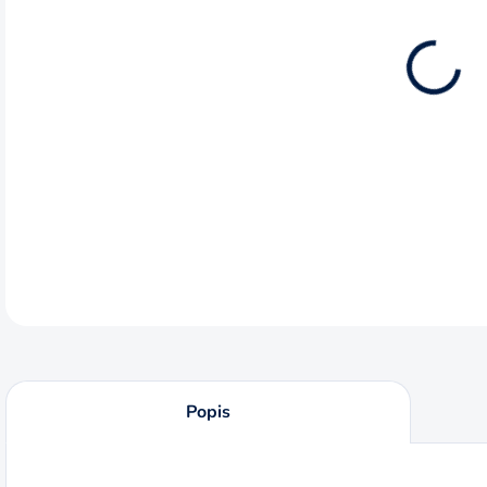
12.8
Prie
v ťa
vŕtač
DETA
Popis