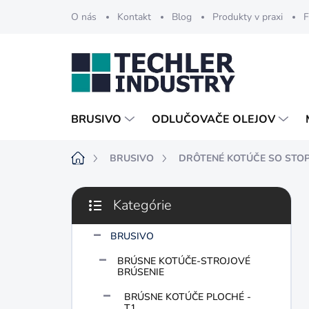
Prejsť
O nás
Kontakt
Blog
Produkty v praxi
F
na
obsah
BRUSIVO
ODLUČOVAČE OLEJOV
Domov
BRUSIVO
DRÔTENÉ KOTÚČE SO STO
B
Kategórie
o
Preskočiť
č
kategórie
n
BRUSIVO
ý
BRÚSNE KOTÚČE-STROJOVÉ
p
BRÚSENIE
a
n
BRÚSNE KOTÚČE PLOCHÉ -
T1