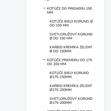
e
l
KOTÚČE DO PRIEMERU 150
MM
KOTÚČE BIELY KORUND, Ø
DO 150 MM
SVETLORUŽOVÝ KORUND
Ø DO 150 MM
KARBID KREMÍKA ZELENÝ
Ø DO 150MM
KOTÚČE PRIEMERU OD 175
DO 200 MM
KOTÚČE BIELY KORUND
Ø175-150MM
KARBID KREMÍKA ZELENÝ
Ø175-200MM
SVETLORUŽOVÝ KORUND
Ø175-200MM