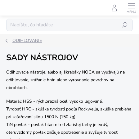
Prejsť
na
obsah
Hľadať
ODIHLOVANIE
SADY NÁSTROJOV
Odihlovacie nástroje, alebo aj škrabáky NOGA sa využívajú na
odihlovanie, zrážanie hrán alebo vyrovnanie povrchov na
obrobkoch.
Materál: HSS - rýchlorezná oceľ, vysoko legovaná.
Tvrdosť HRC - skúška tvrdosti podľa Rockwella, skúška prebieha
pri zaťažovaní silou 1500 N (150 kg).
TiN povlak - povlak titan nitrid zlatistej farby je tvrdý,
oteruvzdorný povlak znižuje opotrebenie a zvyšuje tvrdosť