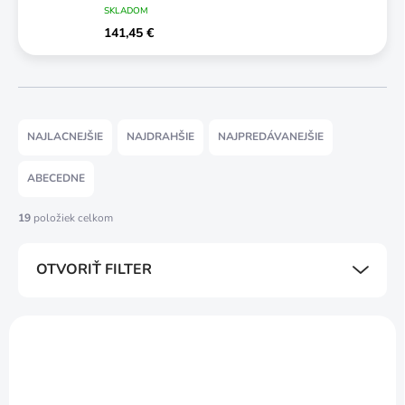
SKLADOM
141,45 €
R
a
NAJLACNEJŠIE
NAJDRAHŠIE
NAJPREDÁVANEJŠIE
d
e
ABECEDNE
n
i
19
položiek celkom
e
p
OTVORIŤ FILTER
r
o
d
V
u
ý
k
p
t
i
o
s