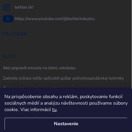
techler.sk/
https://www.youtube.com/@techlerindustry
FACEBOOK
BLOG
Ako pripraviť emulzie na letnú odstávku
Zadretie ložiska môže spôsobiť požiar poľnohospodárskej techniky
Čistota oleja, maziva a emulzie
Na prispôsobenie obsahu a reklám, poskytovanie funkcií
sociálnych médií a analýzu návštevnosti používame súbory
cookie. Viac informácií
tu
.
Nastavenie