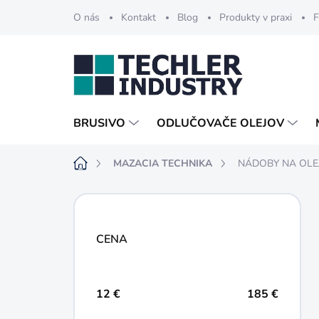
Prejsť
O nás
Kontakt
Blog
Produkty v praxi
F
na
obsah
BRUSIVO
ODLUČOVAČE OLEJOV
Domov
MAZACIA TECHNIKA
NÁDOBY NA OLEJ
B
o
č
CENA
n
ý
p
a
12
€
185
€
n