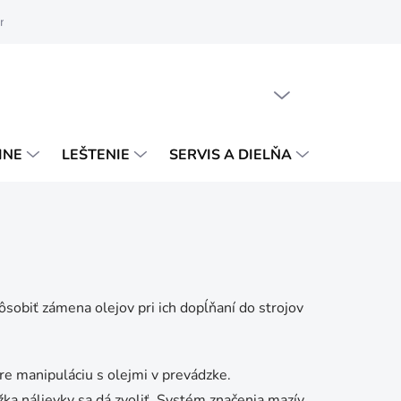
ručenie a platba
Obchodné podmienky
Podmienky ochrany osob
PRÁZDNY KOŠÍK
NÁKUPNÝ
KOŠÍK
INE
LEŠTENIE
SERVIS A DIELŇA
VÝPREDA
ôsobiť zámena olejov pri ich dopĺňaní do strojov
?
pre manipuláciu s olejmi v prevádzke.
žka nálievky sa dá zvoliť. Systém značenia mazív