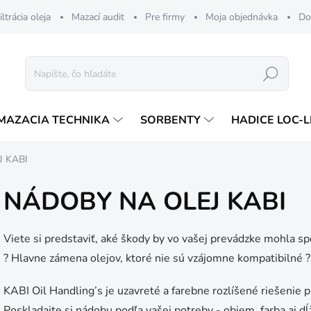
iltrácia oleja
Mazací audit
Pre firmy
Moja objednávka
Do
Hľadať
MAZACIA TECHNIKA
SORBENTY
HADICE LOC-L
 KABI
NÁDOBY NA OLEJ KABI
Viete si predstaviť, aké škody by vo vašej prevádzke mohla sp
? Hlavne zámena olejov, ktoré nie sú vzájomne kompatibilné 
KABI Oil Handling’s je uzavreté a farebne rozlíšené riešenie 
Poskladajte si nádobu podľa vašej potreby - objem, farba aj dĺ