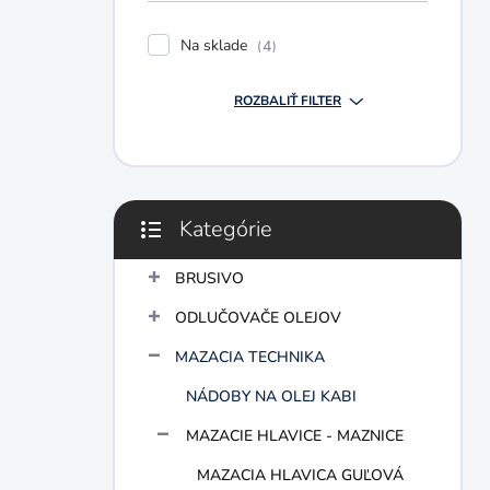
e
l
Na sklade
4
ROZBALIŤ FILTER
Kategórie
Preskočiť
kategórie
BRUSIVO
ODLUČOVAČE OLEJOV
MAZACIA TECHNIKA
NÁDOBY NA OLEJ KABI
MAZACIE HLAVICE - MAZNICE
MAZACIA HLAVICA GUĽOVÁ