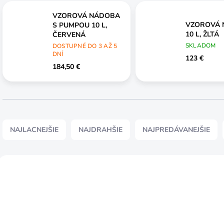
VZOROVÁ NÁDOBA
VZOROVÁ
S PUMPOU 10 L,
10 L, ŽLTÁ
ČERVENÁ
SKLADOM
DOSTUPNÉ DO 3 AŽ 5
DNÍ
123 €
184,50 €
R
a
NAJLACNEJŠIE
NAJDRAHŠIE
NAJPREDÁVANEJŠIE
d
e
n
V
i
ý
CENA NA VYŽIADANIE
CENA NA VYŽIADANIE
e
p
VIDEO
VIDEO
p
i
r
s
o
p