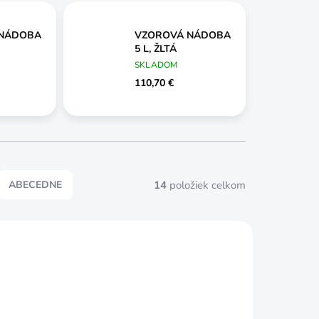
 NÁDOBA
VZOROVÁ NÁDOBA
5 L, ŽLTÁ
SKLADOM
110,70 €
14
položiek celkom
ABECEDNE
CENA NA VYŽIADANIE
VIDEO