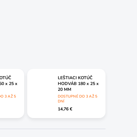
KOTÚČ
LEŠTIACI KOTÚČ
0 x 25 x
HODVÁB 180 x 25 x
20 MM
O 3 AŽ 5
DOSTUPNÉ DO 3 AŽ 5
DNÍ
14,76 €