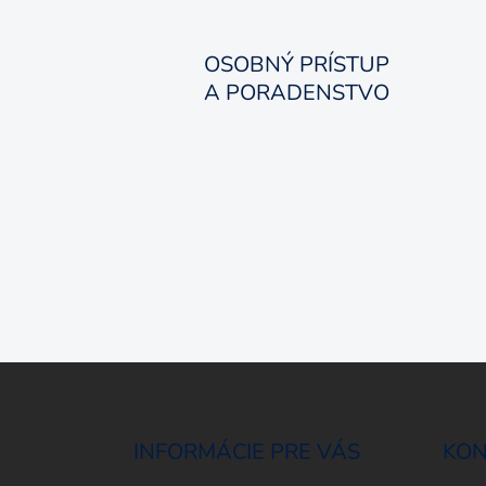
OSOBNÝ PRÍSTUP
A PORADENSTVO
Z
á
p
ä
INFORMÁCIE PRE VÁS
KON
t