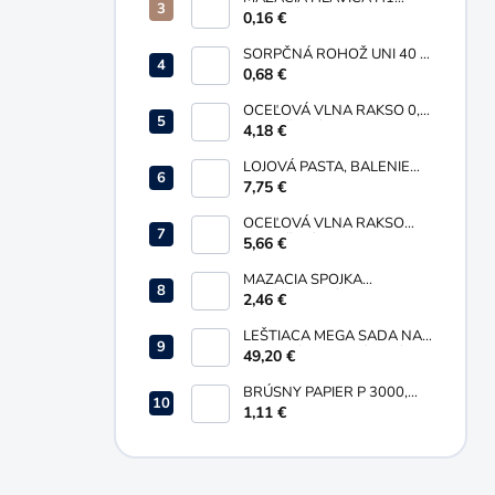
GUĽOVÁ PRIAMA M6X1
0,16 €
SORPČNÁ ROHOŽ UNI 40 X
50 MM
0,68 €
OCEĽOVÁ VLNA RAKSO 0,
ORANŽOVÁ, BALENIE 200G
4,18 €
LOJOVÁ PASTA, BALENIE
735 G
7,75 €
OCEĽOVÁ VLNA RAKSO
0000, ŽLTÁ, BALENIE 200G
5,66 €
MAZACIA SPOJKA
SKĽÚČIDLOVÁ M10 X 1 PRE
2,46 €
PRIAME MAZNICE
LEŠTIACA MEGA SADA NA
RENOVÁCIU HLINÍKOVÝCH
49,20 €
DIELOV
BRÚSNY PAPIER P 3000,
230 X 280 MM
1,11 €