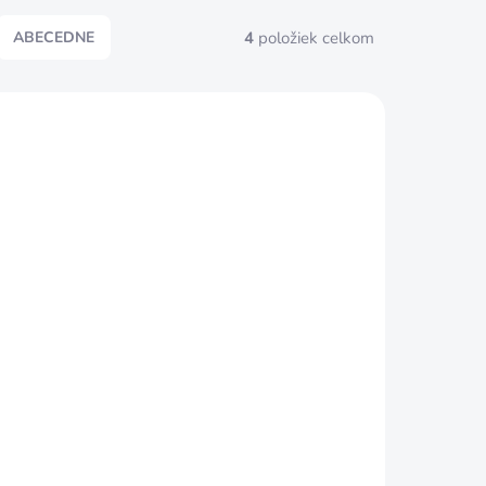
4
položiek celkom
ABECEDNE
Ž 5 DNÍ
DOSTUPNÉ DO 3 AŽ 5 DNÍ
LEŠTIACI KOTÚČ
5 x
HODVÁB 250 x 25 x
20 MM
20,91 €