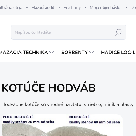
iltrácia oleja
Mazací audit
Pre firmy
Moja objednávka
Do
Hľadať
MAZACIA TECHNIKA
SORBENTY
HADICE LOC-L
KOTÚČE HODVÁB
Hodvábne kotúče sú vhodné na zlato, striebro, hliník a plasty.