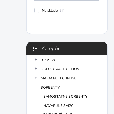
e
l
Na sklade
1
Kategórie
Preskočiť
kategórie
BRUSIVO
ODLUČOVAČE OLEJOV
MAZACIA TECHNIKA
SORBENTY
SAMOSTATNÉ SORBENTY
HAVARIJNÉ SADY