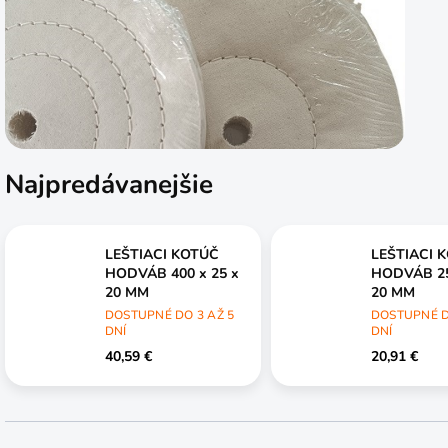
Najpredávanejšie
LEŠTIACI KOTÚČ
LEŠTIACI 
HODVÁB 400 x 25 x
HODVÁB 25
20 MM
20 MM
DOSTUPNÉ DO 3 AŽ 5
DOSTUPNÉ D
DNÍ
DNÍ
40,59 €
20,91 €