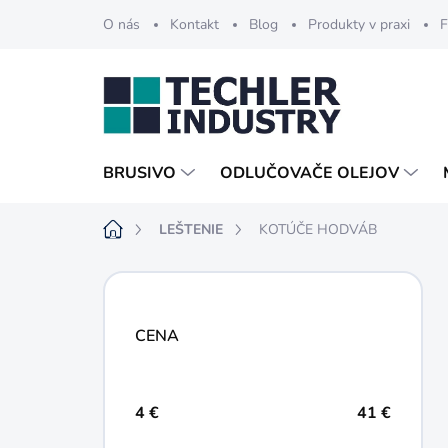
Prejsť
O nás
Kontakt
Blog
Produkty v praxi
F
na
obsah
BRUSIVO
ODLUČOVAČE OLEJOV
Domov
LEŠTENIE
KOTÚČE HODVÁB
B
o
č
CENA
n
ý
p
a
4
€
41
€
n