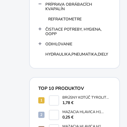
PRÍPRAVA OBRÁBACÍCH
KVAPALÍN
REFRAKTOMETRE
ČISTIACE POTREBY, HYGIENA,
OOPP
ODIHLOVANIE
HYDRAULIKA,PNEUMATIKA,DIELY
TOP 10 PRODUKTOV
BRÚSNY KOTÚČ TYROLIT
BASIC NA OCEĽ A NEREZ
1,78 €
100 x 6 x 16 MM
MAZACIA HLAVICA H1
GUĽOVÁ PRIAMA M10X1
0,25 €
MAZACIA HLAVICA H1