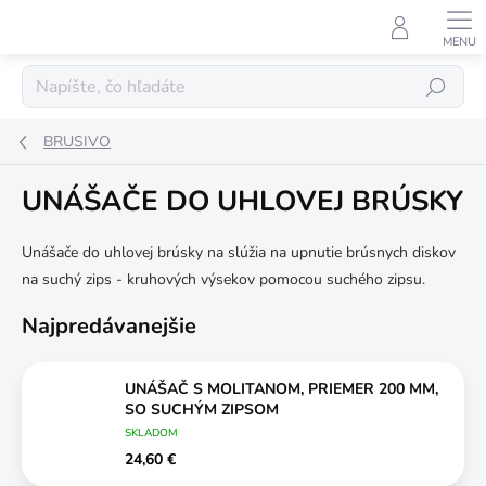
Prejsť
na
obsah
Hľadať
BRUSIVO
UNÁŠAČE DO UHLOVEJ BRÚSKY
Unášače do uhlovej brúsky na slúžia na upnutie brúsnych diskov
na suchý zips - kruhových výsekov pomocou suchého zipsu.
Najpredávanejšie
UNÁŠAČ S MOLITANOM, PRIEMER 200 MM,
SO SUCHÝM ZIPSOM
SKLADOM
24,60 €