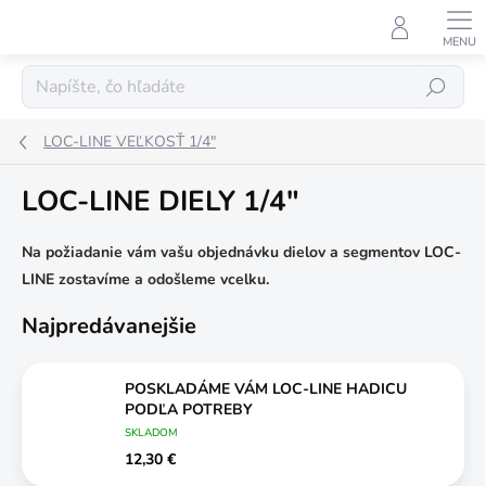
Prejsť
na
obsah
Hľadať
LOC-LINE VEĽKOSŤ 1/4"
LOC-LINE DIELY 1/4"
Na požiadanie vám vašu objednávku dielov a segmentov LOC-
LINE zostavíme a odošleme vcelku.
Najpredávanejšie
POSKLADÁME VÁM LOC-LINE HADICU
PODĽA POTREBY
SKLADOM
12,30 €