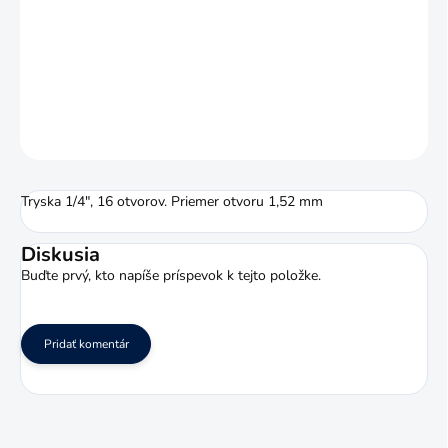
Systém LOC-LINE je stavebnicový systém hadíc určený napríklad
pre prívod
obrábacích kvapalín
. Jeho výhodou je veľké množstvo
príslušenstva a rôzne veľkosti prevedenia.
DETAILNÉ INFORMÁCIE
OPÝTAŤ SA
STRÁŽIŤ
Tryska 1/4", 16 otvorov. Priemer otvoru 1,52 mm
Diskusia
Buďte prvý, kto napíše príspevok k tejto položke.
Pridať komentár