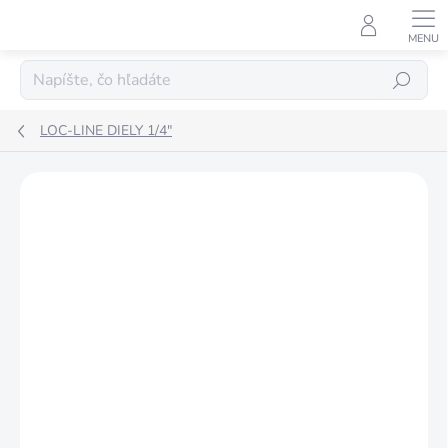
Prejsť
na
obsah
Hľadať
LOC-LINE DIELY 1/4"
ZNAČKA:
LOC LINE