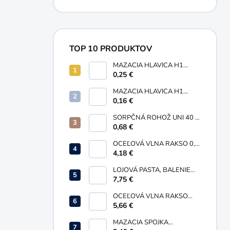
TOP 10 PRODUKTOV
MAZACIA HLAVICA H1
GUĽOVÁ PRIAMA M10X1
0,25 €
MAZACIA HLAVICA H1
GUĽOVÁ PRIAMA M6X1
0,16 €
SORPČNÁ ROHOŽ UNI 40 X
50 MM
0,68 €
OCEĽOVÁ VLNA RAKSO 0,
ORANŽOVÁ, BALENIE 200G
4,18 €
LOJOVÁ PASTA, BALENIE
735 G
7,75 €
OCEĽOVÁ VLNA RAKSO
0000, ŽLTÁ, BALENIE 200G
5,66 €
MAZACIA SPOJKA