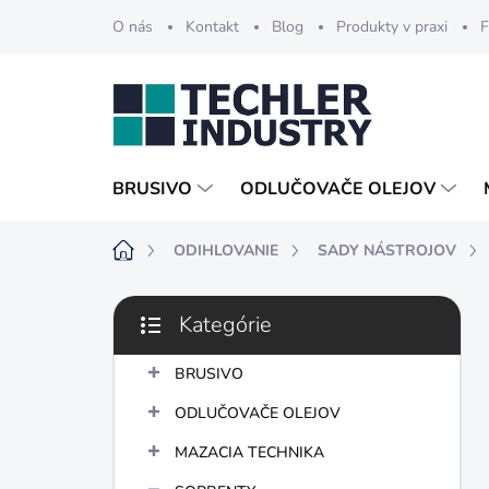
Prejsť
O nás
Kontakt
Blog
Produkty v praxi
F
na
obsah
BRUSIVO
ODLUČOVAČE OLEJOV
Domov
ODIHLOVANIE
SADY NÁSTROJOV
B
Kategórie
o
Preskočiť
č
kategórie
n
BRUSIVO
ý
ODLUČOVAČE OLEJOV
p
a
MAZACIA TECHNIKA
n