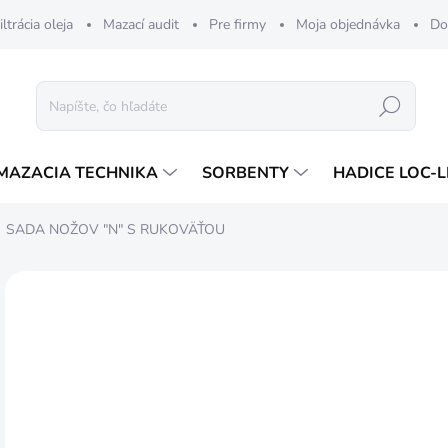
iltrácia oleja
Mazací audit
Pre firmy
Moja objednávka
Do
Hľadať
MAZACIA TECHNIKA
SORBENTY
HADICE LOC-L
SADA NOŽOV "N" S RUKOVÄŤOU
ZNAČKA:
NOGA
42
34,
Jedn
DOS
cena
MÔŽ
DO: