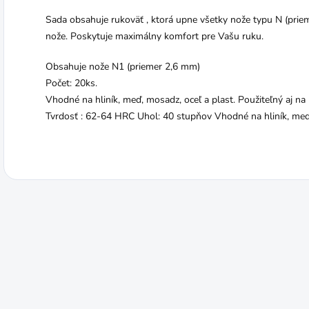
Sada obsahuje rukoväť , ktorá upne všetky nože typu N (prie
nože. Poskytuje maximálny komfort pre Vašu ruku.
Obsahuje nože N1 (priemer 2,6 mm)
Počet: 20ks.
Vhodné na hliník, meď, mosadz, oceľ a plast. Použiteľný aj na
Tvrdosť : 62-64 HRC Uhol: 40 stupňov Vhodné na hliník, meď, 