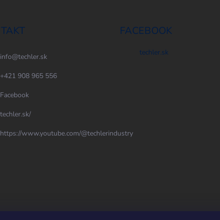
TAKT
FACEBOOK
techler.sk
info
@
techler.sk
+421 908 965 556
Facebook
techler.sk/
https://www.youtube.com/@techlerindustry