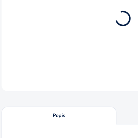
13.8
Sada
škra
aleb
DETA
Popis