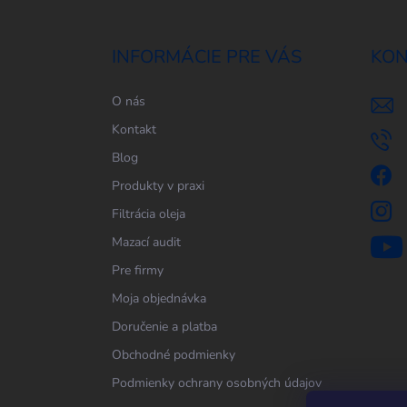
á
p
ä
INFORMÁCIE PRE VÁS
KON
t
i
O nás
e
Kontakt
Blog
Produkty v praxi
Filtrácia oleja
Mazací audit
Pre firmy
Moja objednávka
Doručenie a platba
Obchodné podmienky
Podmienky ochrany osobných údajov