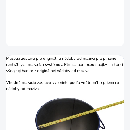
Zostava pre 25 kg nádoby s mazivom s vnútorným priemerom
310 - 335 mm vám uľahčí plnenie centrálnych systémov
plastickým mazivom.
DETAILNÉ INFORMÁCIE
OPÝTAŤ SA
STRÁŽIŤ
Mazacia zostava pre originálnu nádobu od maziva pre plnenie
centrálnych mazacích systémov. Plní sa pomocou spojky na konci
výdajnej hadice z originálnej nádoby od maziva.
Vhodnú mazaciu zostavu vyberiete podľa vnútorného priemeru
nádoby od maziva.