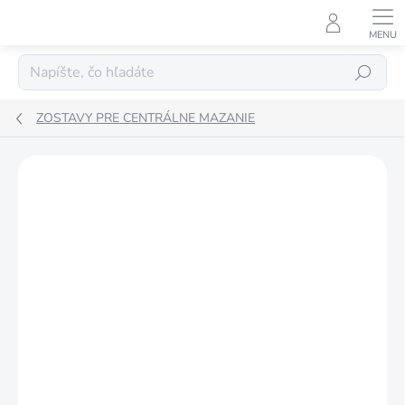
Prejsť
na
obsah
Hľadať
ZOSTAVY PRE CENTRÁLNE MAZANIE
ZNAČKA:
PRESSOL