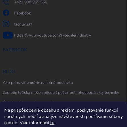
+421 908 965 556
Facebook
techler.sk/
https://www.youtube.com/@techlerindustry
FACEBOOK
BLOG
Ako pripraviť emulzie na letnú odstávku
Zadretie ložiska môže spôsobiť požiar poľnohospodárskej techniky
Čistota oleja, maziva a emulzie
Na prispôsobenie obsahu a reklám, poskytovanie funkcií
sociálnych médií a analýzu návštevnosti používame súbory
cookie. Viac informácií
tu
.