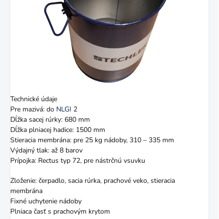
Technické údaje
Pre mazivá: do
NLGI
2
Dĺžka sacej rúrky: 680 mm
Dĺžka plniacej hadice: 1500 mm
Stieracia membrána: pre 25 kg nádoby, 310 – 335 mm
Výdajný tlak: až 8 barov
Prípojka: Rectus typ 72, pre nástrčnú vsuvku
Zloženie: čerpadlo, sacia rúrka, prachové veko, stieracia
membrána
Fixné uchytenie nádoby
Plniaca časť s prachovým krytom