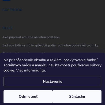
FACEBOOK
BLOG
Ako pripraviť emulzie na letnú odstávku
Zadretie ložiska môže spôsobiť požiar poľnohospodárskej techniky
Čistota oleja, maziva a emulzie
Na prispôsobenie obsahu a reklám, poskytovanie funkcií
sociálnych médií a analýzu návštevnosti používame súbory
cookie. Viac informácií
tu
.
Nastavenie
Copyright 2026
techler.sk
. Všetky práva vyhradené.
Upraviť nastavenie
cookies
Odmietnuť
Súhlasím
Vytvoril Shoptet