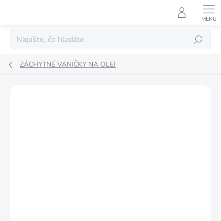
Prejsť
na
obsah
Hľadať
ZÁCHYTNÉ VANIČKY NA OLEJ
ZNAČKA:
OSTATNÉ ZNAČKY