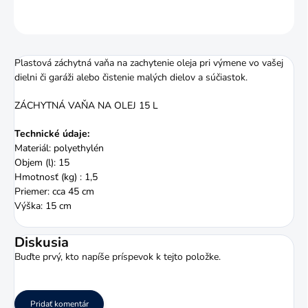
OPÝTAŤ SA
STRÁŽIŤ
Plastová záchytná vaňa na zachytenie oleja pri výmene vo vašej
dielni či garáži alebo čistenie malých dielov a súčiastok.
ZÁCHYTNÁ VAŇA NA OLEJ 15 L
Technické údaje:
Materiál: polyethylén
Objem (l): 15
Hmotnosť (kg) : 1,5
Priemer: cca 45 cm
Výška: 15 cm
Diskusia
Buďte prvý, kto napíše príspevok k tejto položke.
Pridať komentár