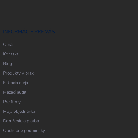
á
p
ä
t
i
INFORMÁCIE PRE VÁS
e
O nás
Kontakt
Blog
Produkty v praxi
Filtrácia oleja
Mazací audit
Pre firmy
Moja objednávka
Doručenie a platba
Obchodné podmienky