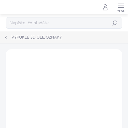
Prejsť
na
obsah
Hľadať
VYPUKLÉ 3D OLEJOZNAKY
ZNAČKA:
LUNETA