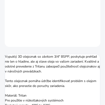
−
+
Pridať do košíka
Vypuklý 3D olejoznak so závitom 3/4" BSPP
DETAILNÉ INFORMÁCIE
OPÝTAŤ SA
STRÁŽIŤ
Vypuklý 3D olejoznak so závitom 3/4" BSPP, poskytuje prehľad
nie len o hladine, ale aj stave oleja vo vašom zariadení. Kvalitné a
odolné prevedenie z Tritanu zabezpečí použiteľnosť olejoznakov aj
v náročných prevádzkach.
Tento olejoznak pomáha údržbe identifikovať problém s olejom
skôr, ako prerastie do poruchy zariadenia.
Materiál: Tritan
Pre použitie v nízkotlakových systémoch