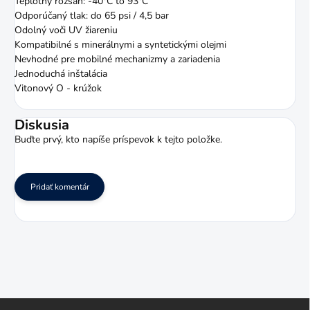
Teplotný rozsah: -40°C to 93°C
Odporúčaný tlak: do 65 psi / 4,5 bar
Odolný voči UV žiareniu
Kompatibilné s minerálnymi a syntetickými olejmi
Nevhodné pre mobilné mechanizmy a zariadenia
Jednoduchá inštalácia
Vitonový O - krúžok
Diskusia
Buďte prvý, kto napíše príspevok k tejto položke.
Pridať komentár
Z