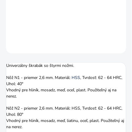
UNIVERZÁLNY ŠKRABÁK SO ŠTYRMI NOŽMI
NG2004. Odihlovacie nástroje, alebo aj škrabáky NOGA, môžete
využiť na odihlovanie, zrážanie hrán alebo vyrovnanie povrchov na
obrobkoch po obrábaní.
DETAILNÉ INFORMÁCIE
OPÝTAŤ SA
STRÁŽIŤ
Univerzálny škrabák so štyrmi nožmi.
Nôž N1 - priemer 2,6 mm. Materiál:
HSS
, Tvrdosť: 62 - 64 HRC,
Uhol: 40°
Vhodný pre hliník, mosadz, meď, oceľ, plast. Použiteľný aj na
nerez.
Nôž N2 - priemer 2,6 mm. Materiál: HSS, Tvrdosť: 62 - 64 HRC,
Uhol: 80°
Vhodný pre hliník, mosadz, meď, liatinu, oceľ, plast. Použiteľný aj
na nerez.