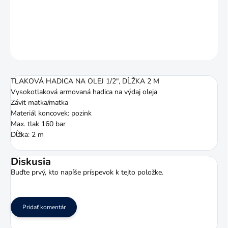
TLAKOVÁ HADICA NA OLEJ 1/2", DĹŽKA 2 M
DETAILNÉ INFORMÁCIE
OPÝTAŤ SA
STRÁŽIŤ
TLAKOVÁ HADICA NA OLEJ 1/2", DĹŽKA 2 M
Vysokotlaková armovaná hadica na výdaj oleja
Závit matka/matka
Materiál koncovek: pozink
Max. tlak 160 bar
Dĺžka: 2 m
Diskusia
Buďte prvý, kto napíše príspevok k tejto položke.
Pridať komentár