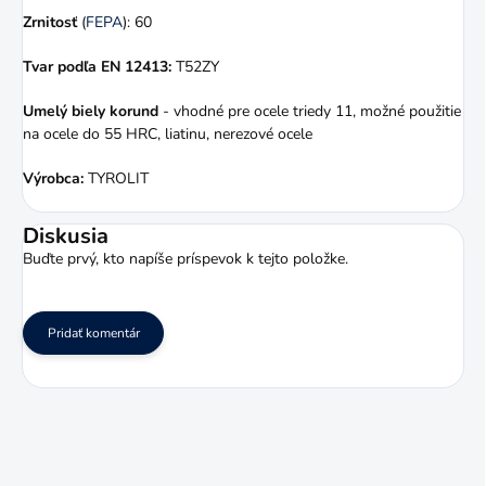
Zrnitosť
(
FEPA
): 60
Tvar podľa EN 12413:
T52ZY
Umelý biely korund
- vhodné pre ocele triedy 11, možné použitie
na ocele do 55 HRC, liatinu, nerezové ocele
Výrobca:
TYROLIT
Diskusia
Buďte prvý, kto napíše príspevok k tejto položke.
Pridať komentár