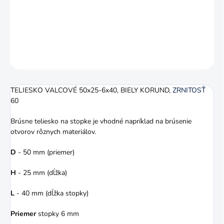
ZRNITOSŤ
60. Brúsne teliesko na stopke je vhodné napríklad na
brúsenie otvorov rôznych materiálov.
DETAILNÉ INFORMÁCIE
OPÝTAŤ SA
STRÁŽIŤ
TELIESKO VALCOVÉ 50x25-6x40, BIELY KORUND,
ZRNITOSŤ
60
Brúsne teliesko na stopke je vhodné napríklad na brúsenie
otvorov rôznych materiálov.
D
- 50 mm (priemer)
H
- 25 mm (dĺžka)
L
- 40 mm (dĺžka stopky)
Priemer
stopky 6 mm