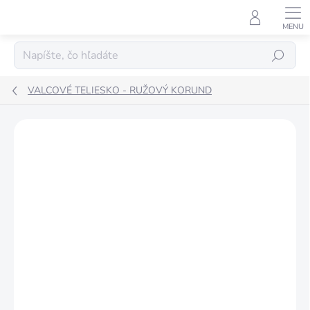
Prejsť
na
obsah
Hľadať
VALCOVÉ TELIESKO - RUŽOVÝ KORUND
ZNAČKA:
TYROLIT