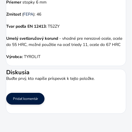
Priemer
stopky 6 mm
Zrnitosť
(
FEPA
): 46
Tvar podľa EN 12413:
T52ZY
Umelý svetloružový korund
- vhodné pre nerezové ocele, ocele
do 55 HRC, možné použitie na oceľ triedy 11, ocele do 67 HRC
Výrobca:
TYROLIT
Diskusia
Buďte prvý, kto napíše príspevok k tejto položke.
Pridať komentár