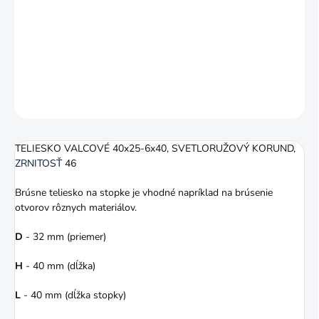
Zrnitosť
46. Brúsne teliesko na stopke je vhodné napríklad na
brúsenie otvorov rôznych materiálov.
DETAILNÉ INFORMÁCIE
OPÝTAŤ SA
STRÁŽIŤ
TELIESKO VALCOVÉ 40x25-6x40, SVETLORUŽOVÝ KORUND,
ZRNITOSŤ
46
Brúsne teliesko na stopke je vhodné napríklad na brúsenie
otvorov rôznych materiálov.
D
- 32 mm (priemer)
H
- 40 mm (dĺžka)
L
- 40 mm (dĺžka stopky)