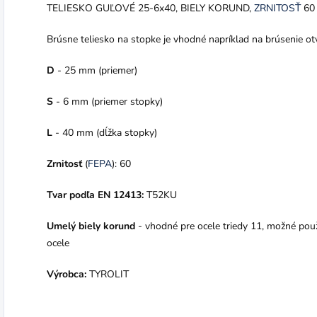
TELIESKO GUĽOVÉ 25-6x40, BIELY KORUND,
ZRNITOSŤ
60
Brúsne teliesko na stopke je vhodné napríklad na brúsenie ot
D
- 25 mm (priemer)
S
- 6 mm (priemer stopky)
L
- 40 mm (dĺžka stopky)
Zrnitosť
(
FEPA
): 60
Tvar podľa EN 12413:
T52KU
Umelý biely korund
- vhodné pre ocele triedy 11, možné použ
ocele
Výrobca:
TYROLIT