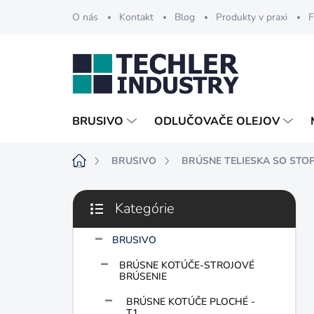
Prejsť
O nás
Kontakt
Blog
Produkty v praxi
F
na
obsah
BRUSIVO
ODLUČOVAČE OLEJOV
Domov
BRUSIVO
BRÚSNE TELIESKA SO STO
B
Kategórie
o
Preskočiť
č
kategórie
n
BRUSIVO
ý
BRÚSNE KOTÚČE-STROJOVÉ
p
BRÚSENIE
a
n
BRÚSNE KOTÚČE PLOCHÉ -
T1