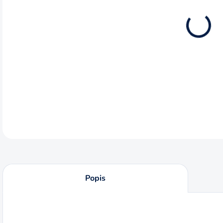
12.8
Brús
otvo
DETA
Popis