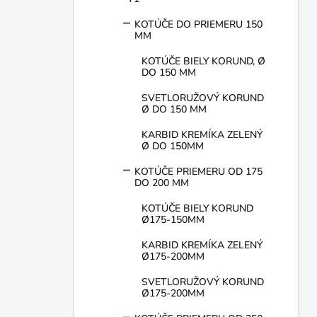
e
l
KOTÚČE DO PRIEMERU 150
MM
KOTÚČE BIELY KORUND, Ø
DO 150 MM
SVETLORUŽOVÝ KORUND
Ø DO 150 MM
KARBID KREMÍKA ZELENÝ
Ø DO 150MM
KOTÚČE PRIEMERU OD 175
DO 200 MM
KOTÚČE BIELY KORUND
Ø175-150MM
KARBID KREMÍKA ZELENÝ
Ø175-200MM
SVETLORUŽOVÝ KORUND
Ø175-200MM