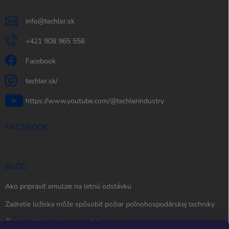
info
@
techler.sk
+421 908 965 556
Facebook
techler.sk/
https://www.youtube.com/@techlerindustry
FACEBOOK
BLOG
Ako pripraviť emulzie na letnú odstávku
Zadretie ložiska môže spôsobiť požiar poľnohospodárskej techniky
Čistota oleja, maziva a emulzie