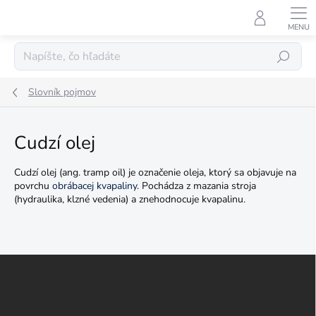
Prejsť
na
obsah
Hľadať
Slovník pojmov
Cudzí olej
Cudzí olej (ang. tramp oil) je označenie oleja, ktorý sa objavuje na
povrchu
obrábacej kvapaliny
. Pochádza z mazania stroja
(hydraulika, klzné vedenia) a znehodnocuje kvapalinu.
Z
á
p
ä