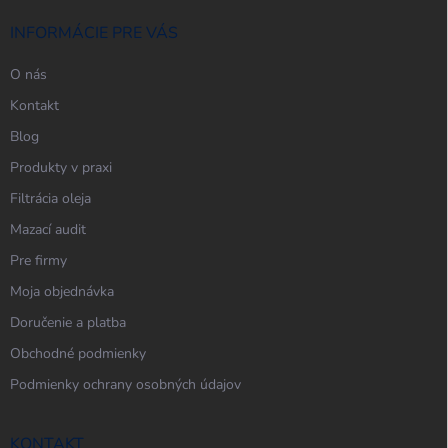
t
i
INFORMÁCIE PRE VÁS
e
O nás
Kontakt
Blog
Produkty v praxi
Filtrácia oleja
Mazací audit
Pre firmy
Moja objednávka
Doručenie a platba
Obchodné podmienky
Podmienky ochrany osobných údajov
KONTAKT