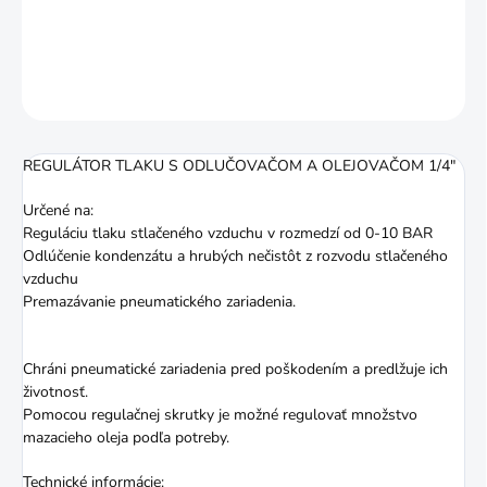
DETAILNÉ INFORMÁCIE
OPÝTAŤ SA
STRÁŽIŤ
REGULÁTOR TLAKU S ODLUČOVAČOM A OLEJOVAČOM 1/4"
Určené na:
Reguláciu tlaku stlačeného vzduchu v rozmedzí od 0-10 BAR
Odlúčenie kondenzátu a hrubých nečistôt z rozvodu stlačeného
vzduchu
Premazávanie pneumatického zariadenia.
Chráni pneumatické zariadenia pred poškodením a predlžuje ich
životnosť.
Pomocou regulačnej skrutky je možné regulovať množstvo
mazacieho oleja podľa potreby.
Technické informácie: