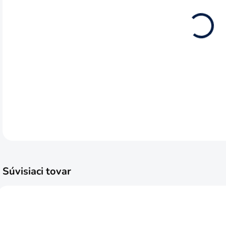
12.8
Vstu
Výst
DETA
Súvisiaci tovar
VIDEO