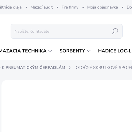
iltrácia oleja
Mazací audit
Pre firmy
Moja objednávka
Do
Hľadať
MAZACIA TECHNIKA
SORBENTY
HADICE LOC-L
O K PNEUMATICKÝM ČERPADLÁM
OTOČNÉ SKRUTKOVÉ SPOJE
ZNAČKA:
PRESSOL
27
22 
Jedn
SK
cena
MÔŽ
DO: