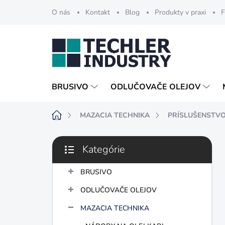
Prejsť
O nás
Kontakt
Blog
Produkty v praxi
F
na
obsah
BRUSIVO
ODLUČOVAČE OLEJOV
Domov
MAZACIA TECHNIKA
PRÍSLUŠENSTV
B
Kategórie
o
Preskočiť
č
kategórie
n
BRUSIVO
ý
ODLUČOVAČE OLEJOV
p
a
MAZACIA TECHNIKA
n