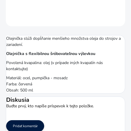
DETAILNÉ INFORMÁCIE
OPÝTAŤ SA
STRÁŽIŤ
Olejnička slúži dopĺňanie menšieho množstva oleja do strojov a
zariadení.
Olejnička s flexibilnou šróbovateľnou výlevkou
Povolená kvapalina: olej (v prípade iných kvapalín nás
kontaktujte)
Materiál: ocel, pumpička - mosadz
Farba: červená
Obsah: 500 ml
Diskusia
Buďte prvý, kto napíše príspevok k tejto položke.
Pridať komentár