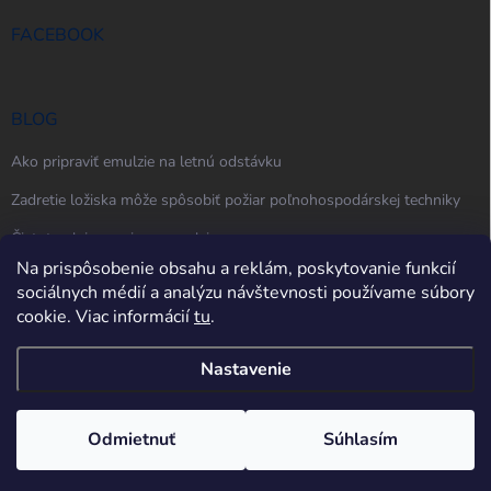
FACEBOOK
BLOG
Ako pripraviť emulzie na letnú odstávku
Zadretie ložiska môže spôsobiť požiar poľnohospodárskej techniky
Čistota oleja, maziva a emulzie
Na prispôsobenie obsahu a reklám, poskytovanie funkcií
sociálnych médií a analýzu návštevnosti používame súbory
cookie. Viac informácií
tu
.
Nastavenie
Copyright 2026
techler.sk
. Všetky práva vyhradené.
Upraviť nastavenie
cookies
Odmietnuť
Súhlasím
Vytvoril Shoptet