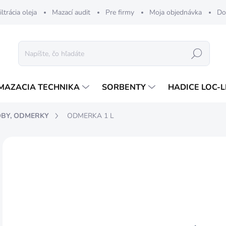
iltrácia oleja
Mazací audit
Pre firmy
Moja objednávka
Do
Hľadať
MAZACIA TECHNIKA
SORBENTY
HADICE LOC-L
BY, ODMERKY
ODMERKA 1 L
ZNAČKA:
PRESSOL
4,
4 €
Jedn
SK
cena
MÔŽ
DO: