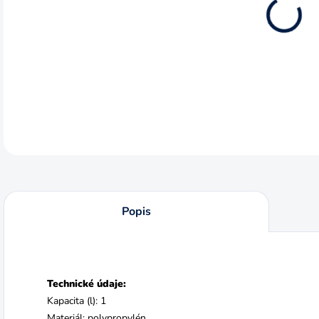
10.8
DETA
Popis
Technické údaje:
Kapacita (l): 1
Materiál: polypropylén