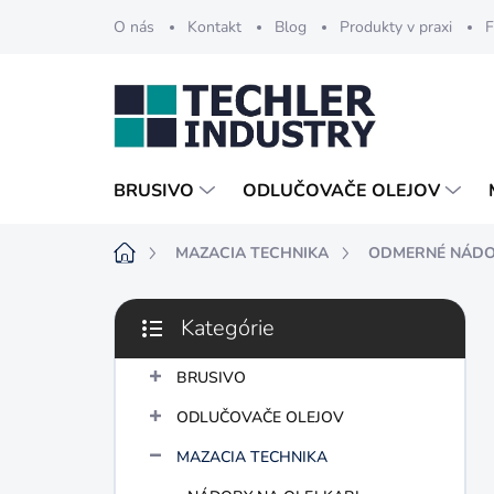
Prejsť
O nás
Kontakt
Blog
Produkty v praxi
F
na
obsah
BRUSIVO
ODLUČOVAČE OLEJOV
Domov
MAZACIA TECHNIKA
ODMERNÉ NÁDO
B
Kategórie
o
Preskočiť
č
kategórie
n
BRUSIVO
ý
ODLUČOVAČE OLEJOV
p
a
MAZACIA TECHNIKA
n