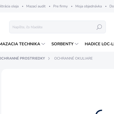
iltrácia oleja
Mazací audit
Pre firmy
Moja objednávka
Do
Hľadať
MAZACIA TECHNIKA
SORBENTY
HADICE LOC-L
OCHRANNÉ PROSTRIEDKY
OCHRANNÉ OKULIARE
4,
4 €
Jedn
DOS
cena
MÔŽ
DO:
13.8