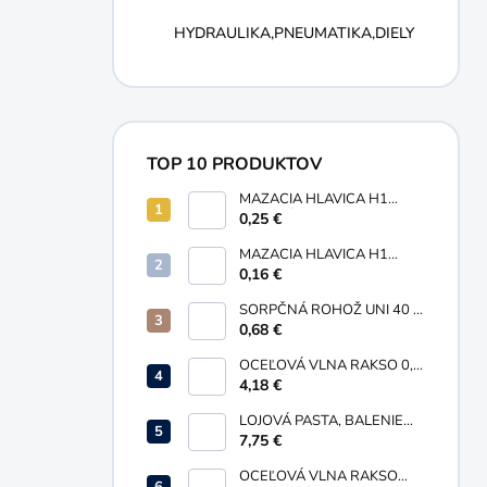
HYDRAULIKA,PNEUMATIKA,DIELY
TOP 10 PRODUKTOV
MAZACIA HLAVICA H1
GUĽOVÁ PRIAMA M10X1
0,25 €
MAZACIA HLAVICA H1
GUĽOVÁ PRIAMA M6X1
0,16 €
SORPČNÁ ROHOŽ UNI 40 X
50 MM
0,68 €
OCEĽOVÁ VLNA RAKSO 0,
ORANŽOVÁ, BALENIE 200G
4,18 €
LOJOVÁ PASTA, BALENIE
735 G
7,75 €
OCEĽOVÁ VLNA RAKSO