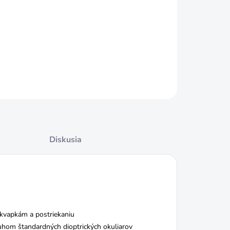
−
+
Pridať do košíka
ILNÉ INFORMÁCIE
OPÝTAŤ SA
STRÁŽIŤ
Diskusia
m kvapkám a postriekaniu
hom štandardných dioptrických okuliarov