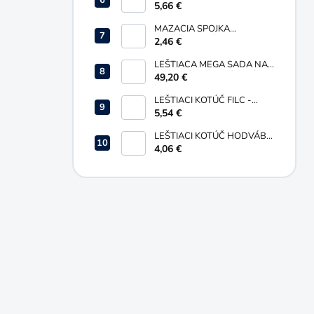
0000, ŽLTÁ, BALENIE 200G
5,66 €
MAZACIA SPOJKA
SKĽÚČIDLOVÁ M10 X 1 PRE
2,46 €
PRIAME MAZNICE
LEŠTIACA MEGA SADA NA
RENOVÁCIU HLINÍKOVÝCH
49,20 €
DIELOV
LEŠTIACI KOTÚČ FILC -
PLSŤ 80 x 20 x 8 MM
5,54 €
LEŠTIACI KOTÚČ HODVÁB
100 x 25 x 6 MM
4,06 €