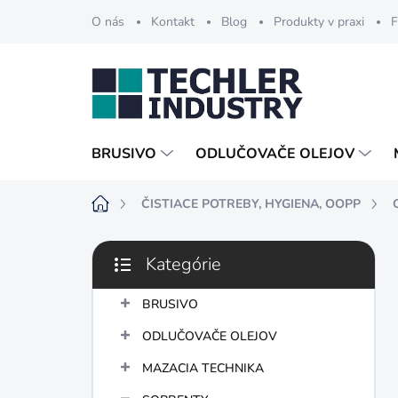
Prejsť
O nás
Kontakt
Blog
Produkty v praxi
F
na
obsah
BRUSIVO
ODLUČOVAČE OLEJOV
Domov
ČISTIACE POTREBY, HYGIENA, OOPP
B
Kategórie
o
Preskočiť
č
kategórie
n
BRUSIVO
ý
ODLUČOVAČE OLEJOV
p
a
MAZACIA TECHNIKA
n