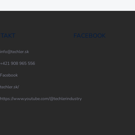
TAKT
FACEBOOK
info
@
techler.sk
+421 908 965 556
Facebook
techler.sk/
https://www.youtube.com/@techlerindustry