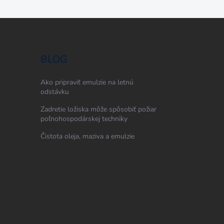
BLOG
Ako pripraviť emulzie na letnú
odstávku
Zadretie ložiska môže spôsobiť požiar
poľnohospodárskej techniky
Čistota oleja, maziva a emulzie