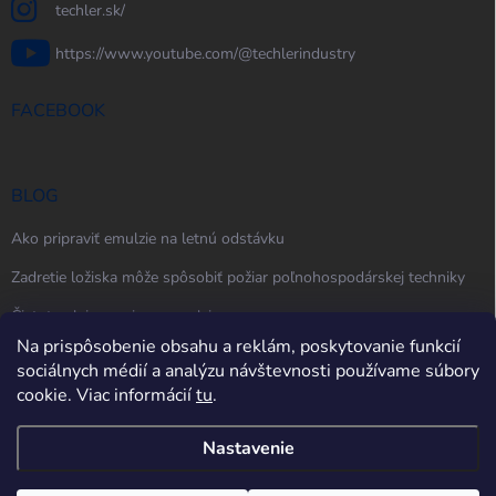
techler.sk/
https://www.youtube.com/@techlerindustry
FACEBOOK
BLOG
Ako pripraviť emulzie na letnú odstávku
Zadretie ložiska môže spôsobiť požiar poľnohospodárskej techniky
Čistota oleja, maziva a emulzie
Na prispôsobenie obsahu a reklám, poskytovanie funkcií
sociálnych médií a analýzu návštevnosti používame súbory
cookie. Viac informácií
tu
.
Nastavenie
Copyright 2026
techler.sk
. Všetky práva vyhradené.
Upraviť nastavenie