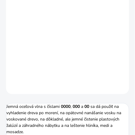
12.8.2026
−
+
Pridať do košíka
Jemná oceľová vlna s číslami
0000
,
000
a
00
sa dá použiť na
vyhladenie dreva po morení, na opätovné nanášanie vosku na
voskované drevo, na dôkladné, ale jemné čistenie plastových
žalúzií a záhradného nábytku a na leštenie hliníka, medi a
mosadze.
DETAILNÉ INFORMÁCIE
OPÝTAŤ SA
STRÁŽIŤ
Jemná oceľová vlna s číslami
0000
,
000
a
00
sa dá použiť na
vyhladenie dreva po morení, na opätovné nanášanie vosku na
voskované drevo, na dôkladné, ale jemné čistenie plastových
žalúzií a záhradného nábytku a na leštenie hliníka, medi a
mosadze.