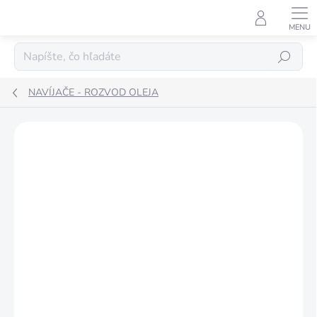
Prejsť
na
obsah
Hľadať
NAVÍJAČE - ROZVOD OLEJA
ZNAČKA:
MECLUBE