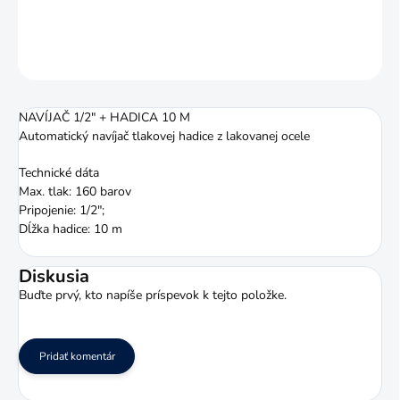
DETAILNÉ INFORMÁCIE
OPÝTAŤ SA
STRÁŽIŤ
NAVÍJAČ 1/2" + HADICA 10 M
Automatický navíjač tlakovej hadice z lakovanej ocele
Technické dáta
Max. tlak: 160 barov
Pripojenie: 1/2";
Dĺžka hadice: 10 m
Diskusia
Buďte prvý, kto napíše príspevok k tejto položke.
Pridať komentár