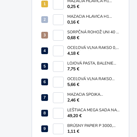
MAZACIA HLAVICA H1
GUĽOVÁ PRIAMA M10X1
0,25 €
MAZACIA HLAVICA H1
GUĽOVÁ PRIAMA M6X1
0,16 €
SORPČNÁ ROHOŽ UNI 40 X
50 MM
0,68 €
OCEĽOVÁ VLNA RAKSO 0,
ORANŽOVÁ, BALENIE 200G
4,18 €
LOJOVÁ PASTA, BALENIE
735 G
7,75 €
OCEĽOVÁ VLNA RAKSO
0000, ŽLTÁ, BALENIE 200G
5,66 €
MAZACIA SPOJKA
SKĽÚČIDLOVÁ M10 X 1 PRE
2,46 €
PRIAME MAZNICE
LEŠTIACA MEGA SADA NA
RENOVÁCIU HLINÍKOVÝCH
49,20 €
DIELOV
BRÚSNY PAPIER P 3000,
230 X 280 MM
1,11 €