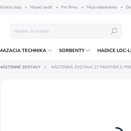
iltrácia oleja
Mazací audit
Pre firmy
Moja objednávka
Do
Hľadať
MAZACIA TECHNIKA
SORBENTY
HADICE LOC-L
NÁSTENNÉ ZOSTAVY
NÁSTENNÁ ZOSTAVA ST PANTHER S P
ZNAČKA:
PIUSI
5
420
Jedn
DO
cena