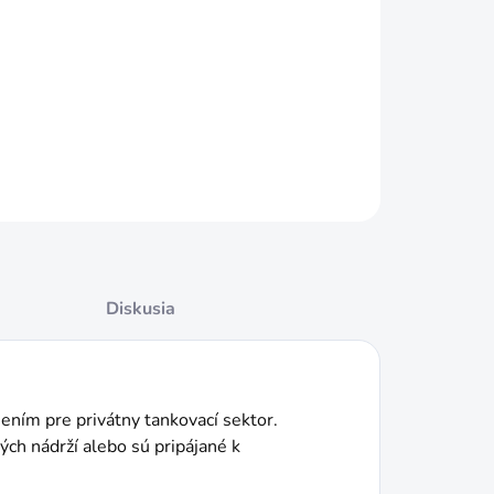
−
+
Pridať do košíka
TENNÁ ZOSTAVA ST PANTHER S PRIETOKOMEROM
ILNÉ INFORMÁCIE
OPÝTAŤ SA
STRÁŽIŤ
Diskusia
ním pre privátny tankovací sektor.
ých nádrží alebo sú pripájané k