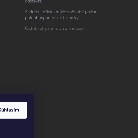
odstávku
Zadretie ložiska môže spôsobiť požiar
poľnohospodárskej techniky
Čistota oleja, maziva a emulzie
Súhlasím