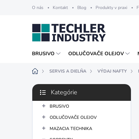
Prejsť
O nás
Kontakt
Blog
Produkty v praxi
F
na
obsah
BRUSIVO
ODLUČOVAČE OLEJOV
Domov
SERVIS A DIELŇA
VÝDAJ NAFTY
B
Kategórie
o
Preskočiť
č
kategórie
n
BRUSIVO
ý
ODLUČOVAČE OLEJOV
p
a
MAZACIA TECHNIKA
n