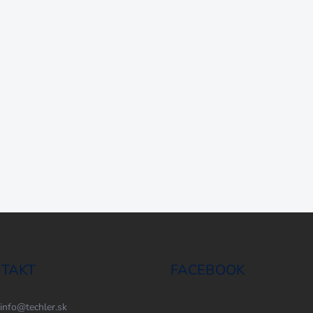
TAKT
FACEBOOK
info
@
techler.sk