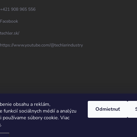
+421 908 965 556
Facebook
techler.sk/
https://www.youtube.com/@techlerindustry
benie obsahu a reklám,
Odmietnuť
 funkcií sociálnych médií a analýzu
i používame súbory cookie. Viac
u
.