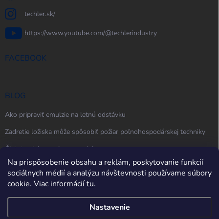
techler.sk/
https://www.youtube.com/@techlerindustry
FACEBOOK
BLOG
Ako pripraviť emulzie na letnú odstávku
Zadretie ložiska môže spôsobiť požiar poľnohospodárskej techniky
Čistota oleja, maziva a emulzie
Na prispôsobenie obsahu a reklám, poskytovanie funkcií
sociálnych médií a analýzu návštevnosti používame súbory
cookie. Viac informácií
tu
.
Nastavenie