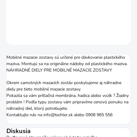
Náhradné diely pre mobilné mazacie zostavy
DETAILNÉ INFORMÁCIE
OPÝTAŤ SA
STRÁŽIŤ
Mobilné mazacie zostavy sú určené pre dávkovanie plastického
maziva. Montujú sa na originálne nádoby od plastického maziva.
NÁHRADNÉ DIELY PRE MOBILNÉ MAZACIE ZOSTAVY
Okrem samotných mazacích zostáv poskytujeme aj náhradne
diely pre tieto mobilné mazacie zostavy.
Pokazila sa vám prítlačná membrána, hadica alebo vozík ? Žiadny
problém ! Podľa typu zostavy vám pripravíme cenovú ponuku na
náhradný diel, ktorý potrebujete.
Kontaktujte nás na info@techler.sk alebo 0908 965 556
Diskusia