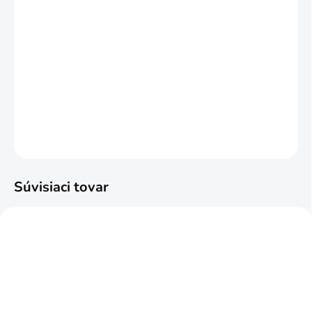
12.8.2026
−
+
Pridať do košíka
Násuvná spojka pre ploché mazacie hlavice 10 mm.
DETAILNÉ INFORMÁCIE
OPÝTAŤ SA
STRÁŽIŤ
Súvisiaci tovar