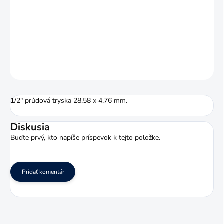
Systém LOC-LINE je stavebnicový systém hadíc určený napríklad
pre prívod
obrábacích kvapalín
. Jeho výhodou je veľké množstvo
príslušenstva a rôzne veľkosti prevedenia.
DETAILNÉ INFORMÁCIE
OPÝTAŤ SA
STRÁŽIŤ
1/2" prúdová tryska 28,58 x 4,76 mm.
Diskusia
Buďte prvý, kto napíše príspevok k tejto položke.
Pridať komentár