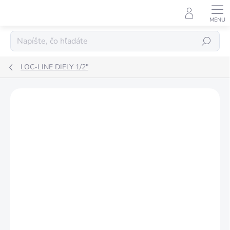
Prejsť
na
obsah
Hľadať
LOC-LINE DIELY 1/2"
ZNAČKA:
LOC LINE