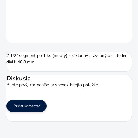
Hadicový systém LOC-LINE veľkosti 2 1/2" je určený na
postavenie systému na odsávanie.
DETAILNÉ INFORMÁCIE
OPÝTAŤ SA
STRÁŽIŤ
2 1/2" segment po 1 ks (modrý) - základný stavebný diel. Jeden
dielik 48,8 mm
Diskusia
Buďte prvý, kto napíše príspevok k tejto položke.
Pridať komentár