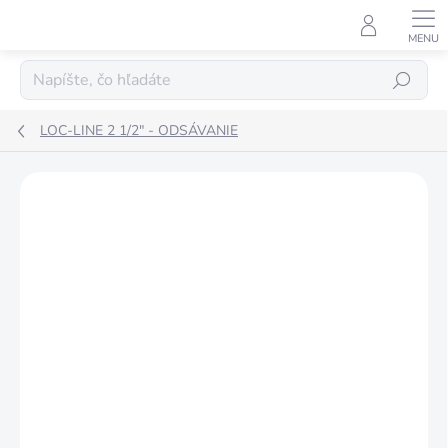
Prejsť
na
obsah
Hľadať
LOC-LINE 2 1/2" - ODSÁVANIE
ZNAČKA:
LOC LINE