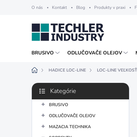
Prejsť
O nás
Kontakt
Blog
Produkty v praxi
F
na
obsah
BRUSIVO
ODLUČOVAČE OLEJOV
Domov
HADICE LOC-LINE
LOC-LINE VEĽKOSŤ
B
Kategórie
o
Preskočiť
č
kategórie
n
BRUSIVO
ý
ODLUČOVAČE OLEJOV
p
a
MAZACIA TECHNIKA
n