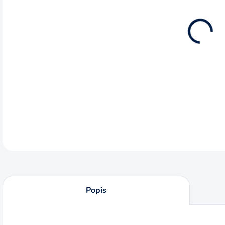
12.8
Syst
napr
množ
DETA
Popis