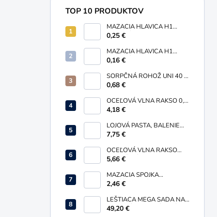
TOP 10 PRODUKTOV
MAZACIA HLAVICA H1
GUĽOVÁ PRIAMA M10X1
0,25 €
MAZACIA HLAVICA H1
GUĽOVÁ PRIAMA M6X1
0,16 €
SORPČNÁ ROHOŽ UNI 40 X
50 MM
0,68 €
OCEĽOVÁ VLNA RAKSO 0,
ORANŽOVÁ, BALENIE 200G
4,18 €
LOJOVÁ PASTA, BALENIE
735 G
7,75 €
OCEĽOVÁ VLNA RAKSO
0000, ŽLTÁ, BALENIE 200G
5,66 €
MAZACIA SPOJKA
SKĽÚČIDLOVÁ M10 X 1 PRE
2,46 €
PRIAME MAZNICE
LEŠTIACA MEGA SADA NA
RENOVÁCIU HLINÍKOVÝCH
49,20 €
DIELOV