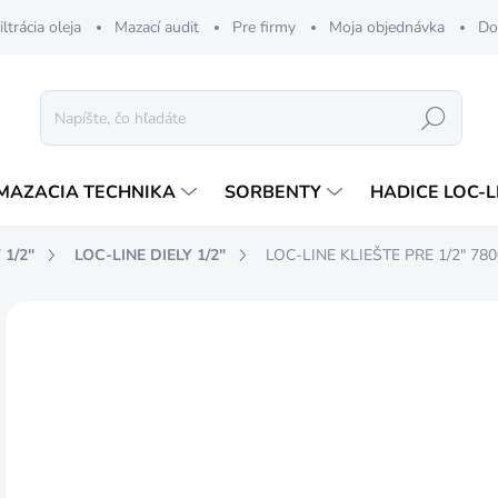
iltrácia oleja
Mazací audit
Pre firmy
Moja objednávka
Do
Hľadať
MAZACIA TECHNIKA
SORBENTY
HADICE LOC-L
 1/2"
LOC-LINE DIELY 1/2"
LOC-LINE KLIEŠTE PRE 1/2" 780
ZNAČKA:
LOC LINE
20
17 
Jedn
SK
cena
MÔŽ
DO: