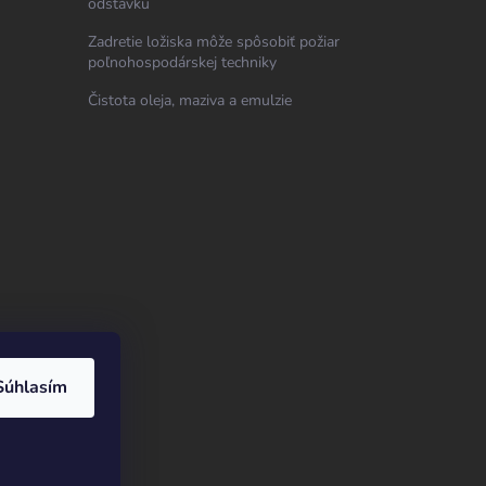
odstávku
Zadretie ložiska môže spôsobiť požiar
poľnohospodárskej techniky
Čistota oleja, maziva a emulzie
Súhlasím