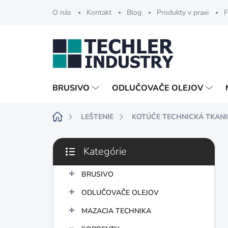
Prejsť
O nás
Kontakt
Blog
Produkty v praxi
F
na
obsah
BRUSIVO
ODLUČOVAČE OLEJOV
Domov
LEŠTENIE
KOTÚČE TECHNICKÁ TKAN
B
Kategórie
o
Preskočiť
č
kategórie
n
BRUSIVO
ý
ODLUČOVAČE OLEJOV
p
a
MAZACIA TECHNIKA
n