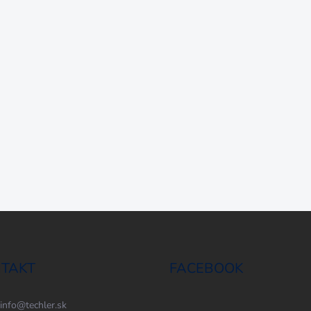
TAKT
FACEBOOK
info
@
techler.sk