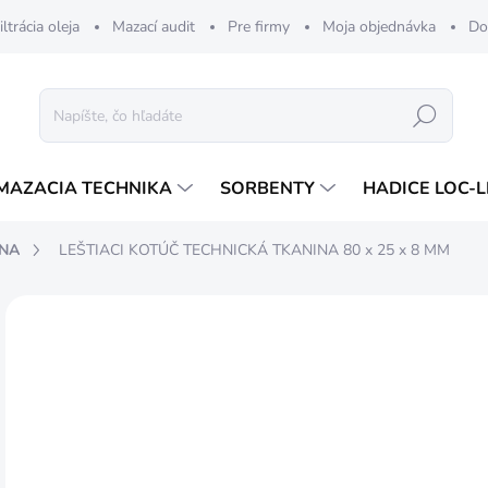
iltrácia oleja
Mazací audit
Pre firmy
Moja objednávka
Do
Hľadať
MAZACIA TECHNIKA
SORBENTY
HADICE LOC-L
INA
LEŠTIACI KOTÚČ TECHNICKÁ TKANINA 80 x 25 x 8 MM
4,
4 €
Jedn
DOS
cena
MÔŽ
DO:
13.8