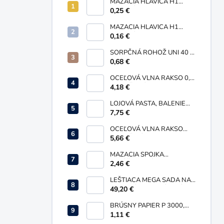
MAZACIA HLAVICA H1
GUĽOVÁ PRIAMA M10X1
0,25 €
MAZACIA HLAVICA H1
GUĽOVÁ PRIAMA M6X1
0,16 €
SORPČNÁ ROHOŽ UNI 40 X
50 MM
0,68 €
OCEĽOVÁ VLNA RAKSO 0,
ORANŽOVÁ, BALENIE 200G
4,18 €
LOJOVÁ PASTA, BALENIE
735 G
7,75 €
OCEĽOVÁ VLNA RAKSO
0000, ŽLTÁ, BALENIE 200G
5,66 €
MAZACIA SPOJKA
SKĽÚČIDLOVÁ M10 X 1 PRE
2,46 €
PRIAME MAZNICE
LEŠTIACA MEGA SADA NA
RENOVÁCIU HLINÍKOVÝCH
49,20 €
DIELOV
BRÚSNY PAPIER P 3000,
230 X 280 MM
1,11 €