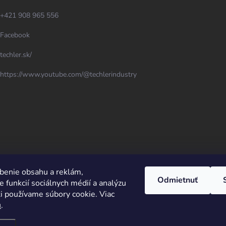
+421 908 965 556
Facebook
techler.sk/
https://www.youtube.com/@techlerindustry
benie obsahu a reklám,
Odmietnuť
 funkcií sociálnych médií a analýzu
i používame súbory cookie. Viac
u
.