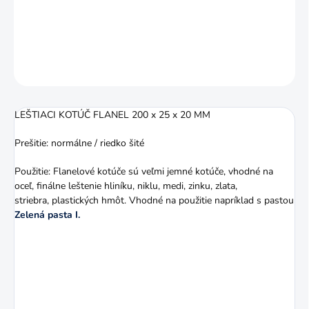
hmôt.
DETAILNÉ INFORMÁCIE
OPÝTAŤ SA
STRÁŽIŤ
LEŠTIACI KOTÚČ FLANEL 200 x 25 x 20 MM
Prešitie: normálne / riedko šité
Použitie: Flanelové kotúče sú veľmi jemné kotúče, vhodné na
oceľ, finálne leštenie hliníku, niklu, medi, zinku, zlata,
striebra, plastických hmôt. Vhodné na použitie napríklad s pastou
Zelená pasta I.