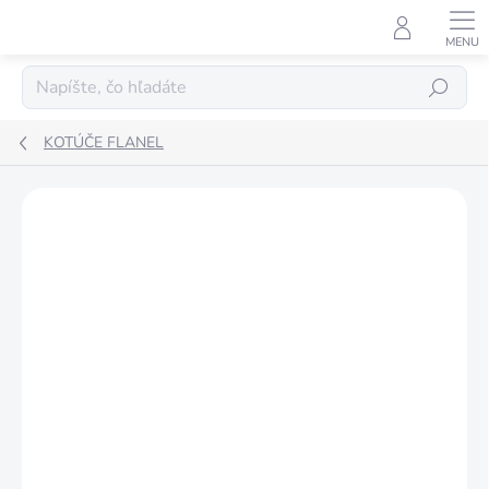
Prejsť
na
obsah
Hľadať
KOTÚČE FLANEL