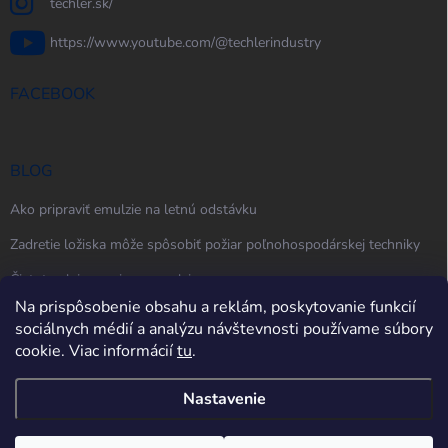
techler.sk/
https://www.youtube.com/@techlerindustry
FACEBOOK
BLOG
Ako pripraviť emulzie na letnú odstávku
Zadretie ložiska môže spôsobiť požiar poľnohospodárskej techniky
Čistota oleja, maziva a emulzie
Na prispôsobenie obsahu a reklám, poskytovanie funkcií
sociálnych médií a analýzu návštevnosti používame súbory
cookie. Viac informácií
tu
.
Nastavenie
Copyright 2026
techler.sk
. Všetky práva vyhradené.
Upraviť nastavenie