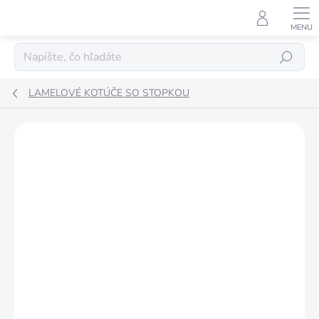
Prejsť
na
obsah
Hľadať
LAMELOVÉ KOTÚČE SO STOPKOU
ZNAČKA:
BIBIELLE