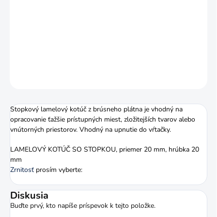
Rozmer: 20 x 20 mm. Stopkový lamelový kotúč z brúsneho
plátna je vhodný na opracovanie ťažšie prístupných miest,
zložitejších tvarov alebo vnútorných priestorov. Vhodný na
upnutie do vŕtačky.
DETAILNÉ INFORMÁCIE
OPÝTAŤ SA
STRÁŽIŤ
Stopkový lamelový kotúč z brúsneho plátna je vhodný na
opracovanie ťažšie prístupných miest, zložitejších tvarov alebo
vnútorných priestorov. Vhodný na upnutie do vŕtačky.
LAMELOVÝ KOTÚČ SO STOPKOU, priemer 20 mm, hrúbka 20
mm
Zrnitosť
prosím vyberte:
Diskusia
Buďte prvý, kto napíše príspevok k tejto položke.