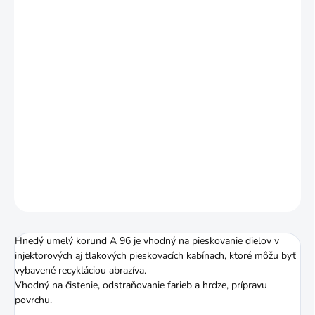
OZNAČENIA FEPA
MÔŽEME DORUČIŤ DO:
13.8.2026
−
+
Pridať do košíka
HNEDÝ UMELÝ KORUND A 96, F12-F16-F22-F40, BALENIE 10
KG. Vhodný na čistenie, odstraňovanie farieb a hrdze, prípravu
povrchu.
DETAILNÉ INFORMÁCIE
OPÝTAŤ SA
STRÁŽIŤ
Hnedý umelý korund A 96 je vhodný na pieskovanie dielov v
injektorových aj tlakových pieskovacích kabínach, ktoré môžu byť
vybavené recykláciou abrazíva.
Vhodný na čistenie, odstraňovanie farieb a hrdze, prípravu
povrchu.