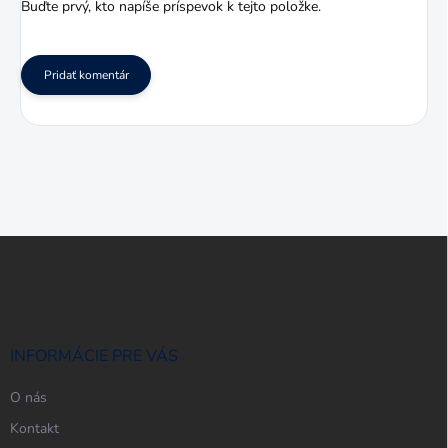
Buďte prvý, kto napíše príspevok k tejto položke.
Pridať komentár
Z
á
p
ä
t
i
INFORMÁCIE PRE VÁS
e
O nás
Kontakt