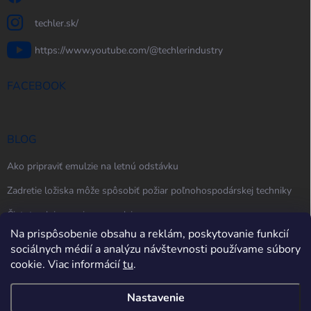
techler.sk/
https://www.youtube.com/@techlerindustry
FACEBOOK
BLOG
Ako pripraviť emulzie na letnú odstávku
Zadretie ložiska môže spôsobiť požiar poľnohospodárskej techniky
Čistota oleja, maziva a emulzie
Na prispôsobenie obsahu a reklám, poskytovanie funkcií
sociálnych médií a analýzu návštevnosti používame súbory
cookie. Viac informácií
tu
.
Nastavenie