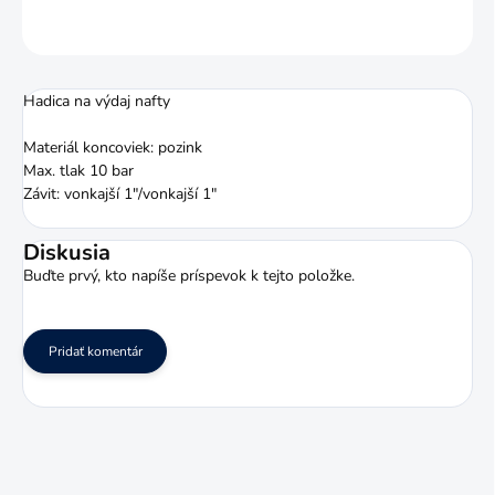
OPÝTAŤ SA
STRÁŽIŤ
Hadica na výdaj nafty
Materiál koncoviek: pozink
Max. tlak 10 bar
Závit: vonkajší 1"/vonkajší 1"
Diskusia
Buďte prvý, kto napíše príspevok k tejto položke.
Pridať komentár