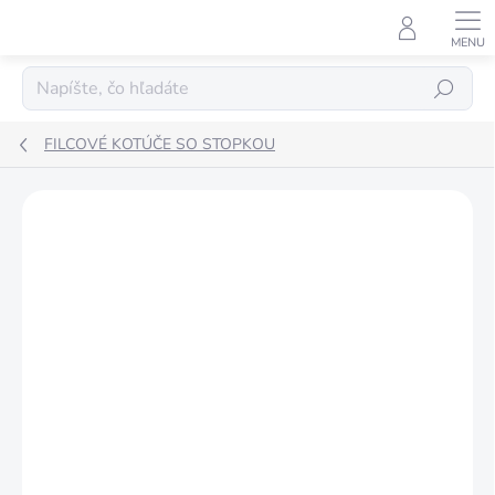
Prejsť
na
obsah
Hľadať
FILCOVÉ KOTÚČE SO STOPKOU