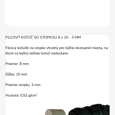
DETAILNÉ INFORMÁCIE
OPÝTAŤ SA
STRÁŽIŤ
FILCOVÝ KOTÚČ SO STOPKOU 6 x 10 - 3 MM
Filcový kotúčik na stopke vhodný pre ťažšie dostupné miesta, na
ktoré sa bežný leštiaci kotúč nedostane.
Priemer: 8 mm
Dĺžka: 10 mm
Priemer stopky: 3 mm
Hustota: 0,52 g/cm³