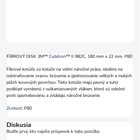
Fíbrový kotúč vďaka svojej odolnosti voči opotrebeniu zvládne
náročné brúsenie.
DETAILNÉ INFORMÁCIE
OPÝTAŤ SA
STRÁŽIŤ
FÍBROVÝ DISK 3M™
Cubitron
™ II 982C, 180 mm x 22 mm, P80
Fíbrové kotúče sú kotúče na veľmi náročné práce, ideálne na
odstraňovanie zvarov, brúsenie a zjednocovanie veľkých a malých
plôch kovových povrchov. Tieto kotúče majú pevný a tuhý
podklad vyrobený z vulkanizovaných vlákien, ktoré sú odolné
proti opotrebovaniu a zvládajú náročné brúsenie.
Zrnitosť
: P80
Diskusia
Buďte prvý, kto napíše príspevok k tejto položke.