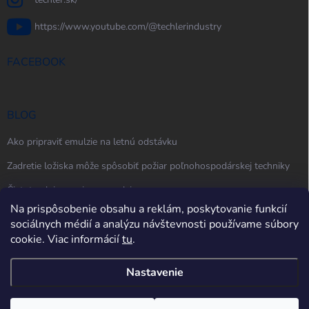
https://www.youtube.com/@techlerindustry
FACEBOOK
BLOG
Ako pripraviť emulzie na letnú odstávku
Zadretie ložiska môže spôsobiť požiar poľnohospodárskej techniky
Čistota oleja, maziva a emulzie
Na prispôsobenie obsahu a reklám, poskytovanie funkcií
sociálnych médií a analýzu návštevnosti používame súbory
cookie. Viac informácií
tu
.
Nastavenie
Copyright 2026
techler.sk
. Všetky práva vyhradené.
Upraviť nastavenie