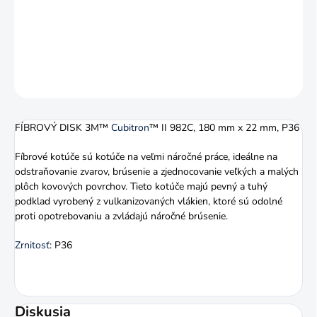
Fíbrový kotúč vďaka svojej odolnosti voči opotrebeniu zvládne
náročné brúsenie.
DETAILNÉ INFORMÁCIE
OPÝTAŤ SA
STRÁŽIŤ
FÍBROVÝ DISK 3M™
Cubitron
™ II 982C, 180 mm x 22 mm, P36
Fíbrové kotúče sú kotúče na veľmi náročné práce, ideálne na
odstraňovanie zvarov, brúsenie a zjednocovanie veľkých a malých
plôch kovových povrchov. Tieto kotúče majú pevný a tuhý
podklad vyrobený z vulkanizovaných vlákien, ktoré sú odolné
proti opotrebovaniu a zvládajú náročné brúsenie.
Zrnitosť
: P36
Diskusia