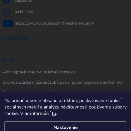
Facebook
techler.sk/
https://www.youtube.com/@techlerindustry
FACEBOOK
BLOG
Ako pripraviť emulzie na letnú odstávku
Zadretie ložiska môže spôsobiť požiar poľnohospodárskej techniky
Čistota oleja, maziva a emulzie
Na prispôsobenie obsahu a reklám, poskytovanie funkcií
sociálnych médií a analýzu návštevnosti používame súbory
cookie. Viac informácií
tu
.
Nastavenie