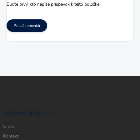
Buďte prvý, kto napíše príspevok k tejto položke.
Pridať komentár
Z
á
p
ä
t
i
INFORMÁCIE PRE VÁS
e
O nás
Kontakt