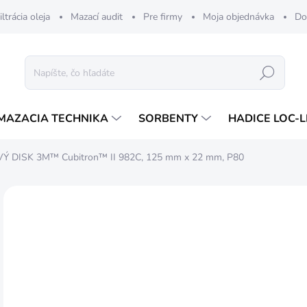
iltrácia oleja
Mazací audit
Pre firmy
Moja objednávka
Do
Hľadať
MAZACIA TECHNIKA
SORBENTY
HADICE LOC-L
Ý DISK 3M™ Cubitron™ II 982C, 125 mm x 22 mm, P80
ZNAČKA:
3M
3,
3 €
Jedn
SK
cena
MÔŽ
DO: