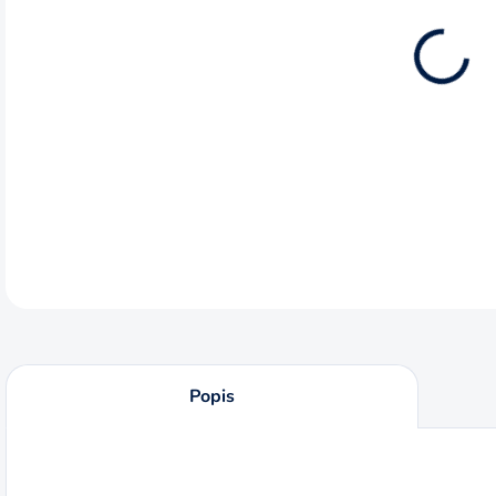
10.8
Fíbr
náro
DETA
Popis