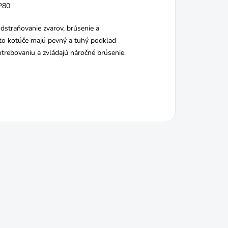
P80
odstraňovanie zvarov, brúsenie a
eto kotúče majú pevný a tuhý podklad
otrebovaniu a zvládajú náročné brúsenie.