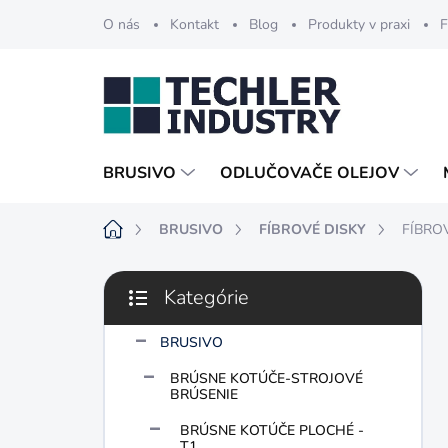
Prejsť
O nás
Kontakt
Blog
Produkty v praxi
F
na
obsah
BRUSIVO
ODLUČOVAČE OLEJOV
Domov
BRUSIVO
FÍBROVÉ DISKY
FÍBROV
B
Kategórie
o
Preskočiť
č
kategórie
n
BRUSIVO
ý
BRÚSNE KOTÚČE-STROJOVÉ
p
BRÚSENIE
a
n
BRÚSNE KOTÚČE PLOCHÉ -
T1