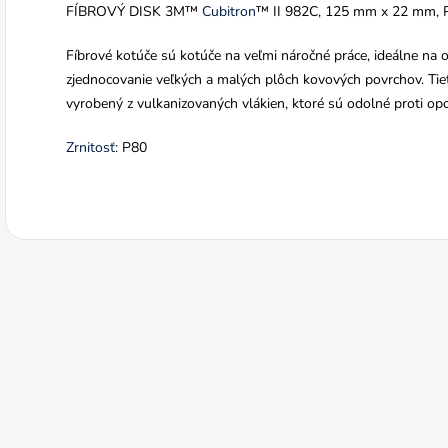
FÍBROVÝ DISK 3M™
Cubitron
™ II 982C, 125 mm x 22 mm, 
Fíbrové kotúče sú kotúče na veľmi náročné práce, ideálne na 
zjednocovanie veľkých a malých plôch kovových povrchov. Ti
vyrobený z vulkanizovaných vlákien, ktoré sú odolné proti op
Zrnitosť
: P80