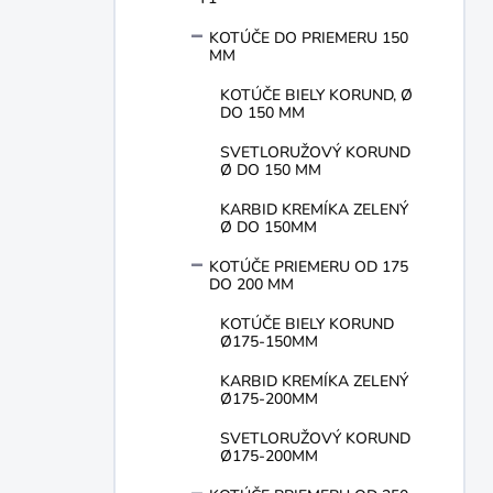
e
l
KOTÚČE DO PRIEMERU 150
MM
KOTÚČE BIELY KORUND, Ø
DO 150 MM
SVETLORUŽOVÝ KORUND
Ø DO 150 MM
KARBID KREMÍKA ZELENÝ
Ø DO 150MM
KOTÚČE PRIEMERU OD 175
DO 200 MM
KOTÚČE BIELY KORUND
Ø175-150MM
KARBID KREMÍKA ZELENÝ
Ø175-200MM
SVETLORUŽOVÝ KORUND
Ø175-200MM