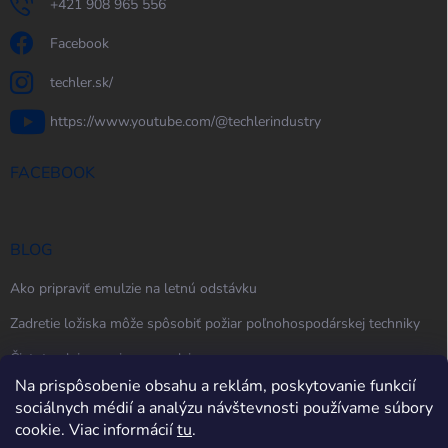
+421 908 965 556
Facebook
techler.sk/
https://www.youtube.com/@techlerindustry
FACEBOOK
BLOG
Ako pripraviť emulzie na letnú odstávku
Zadretie ložiska môže spôsobiť požiar poľnohospodárskej techniky
Čistota oleja, maziva a emulzie
Na prispôsobenie obsahu a reklám, poskytovanie funkcií
sociálnych médií a analýzu návštevnosti používame súbory
cookie. Viac informácií
tu
.