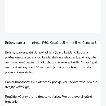
Použitie: všetky druhy dreva, na farbu. Pre strojové aj ručné
brúsenie.
DETAILNÉ INFORMÁCIE
OPÝTAŤ SA
STRÁŽIŤ
Brúsny papier - minirola, P60. Kotúč 115 mm x 5 m. Cena za 5 m
Brúsny papier patrí do základnej výbavy každého kutila aj
profesionála a teda aj do každej dielne alebo garáže. A aby ste
nemuseli mať papier v hárkoch, dodávame aj takéto "malé", päť
metrové náviny - kotúčiky, z ktorých si pohodlne odtrhnete
potrebné množstvo.
Papier hmotnosti C/D, otvorený posyp, korundové zrno, lepidlo -
dvojitý kožný glej.
Použitie: všetky druhy dreva, na farbu. Pre strojové aj ručné
brúsenie.