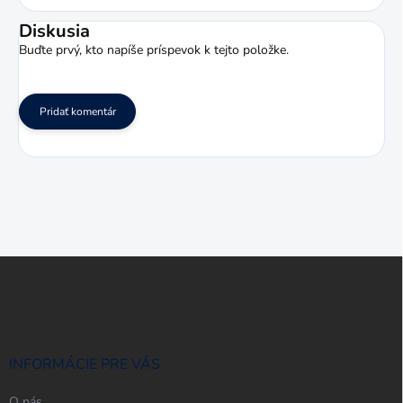
Diskusia
Buďte prvý, kto napíše príspevok k tejto položke.
Pridať komentár
Z
á
p
ä
t
i
INFORMÁCIE PRE VÁS
e
O nás