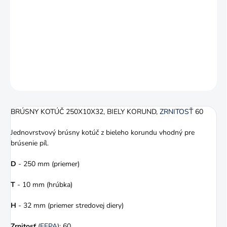
BRÚSNY KOTÚČ 250X10X32, BIELY KORUND,
ZRNITOSŤ
60
Jednovrstvový brúsny kotúč z bieleho korundu vhodný pre
brúsenie píl.
DETAILNÉ INFORMÁCIE
OPÝTAŤ SA
STRÁŽIŤ
BRÚSNY KOTÚČ 250X10X32, BIELY KORUND,
ZRNITOSŤ
60
Jednovrstvový brúsny kotúč z bieleho korundu vhodný pre
brúsenie píl.
D
- 250 mm (priemer)
T
- 10 mm (hrúbka)
H
- 32 mm (priemer stredovej diery)
Zrnitosť
(
FEPA
): 60