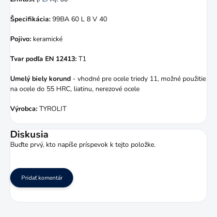
Špecifikácia:
99BA 60 L 8 V 40
Pojivo:
keramické
Tvar podľa EN 12413:
T1
Umelý biely korund
- vhodné pre ocele triedy 11, možné použitie
na ocele do 55 HRC, liatinu, nerezové ocele
Výrobca:
TYROLIT
Diskusia
Buďte prvý, kto napíše príspevok k tejto položke.
Pridať komentár