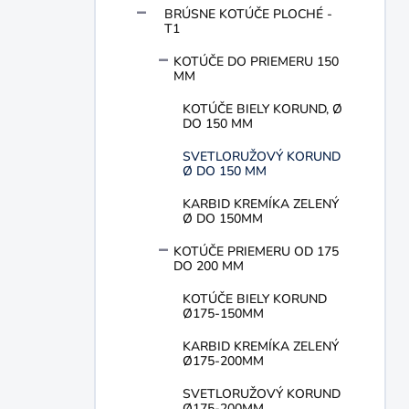
n
BRÚSNE KOTÚČE PLOCHÉ -
T1
e
l
KOTÚČE DO PRIEMERU 150
MM
KOTÚČE BIELY KORUND, Ø
DO 150 MM
SVETLORUŽOVÝ KORUND
Ø DO 150 MM
KARBID KREMÍKA ZELENÝ
Ø DO 150MM
KOTÚČE PRIEMERU OD 175
DO 200 MM
KOTÚČE BIELY KORUND
Ø175-150MM
KARBID KREMÍKA ZELENÝ
Ø175-200MM
SVETLORUŽOVÝ KORUND
Ø175-200MM