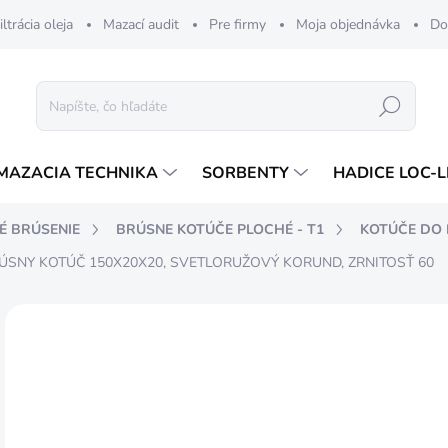
iltrácia oleja
Mazací audit
Pre firmy
Moja objednávka
Do
Hľadať
MAZACIA TECHNIKA
SORBENTY
HADICE LOC-L
É BRÚSENIE
BRÚSNE KOTÚČE PLOCHÉ - T1
KOTÚČE DO 
ÚSNY KOTÚČ 150X20X20, SVETLORUŽOVÝ KORUND, ZRNITOSŤ 60
ZNAČKA:
TYROLIT
17
14,
Jedn
SK
cena