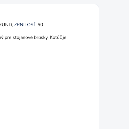
ORUND,
ZRNITOSŤ
60
ý pre stojanové brúsky. Kotúč je