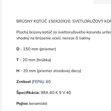
BRÚSNY KOTÚČ 150X20X20, SVETLORUŽOVÝ K
Plochý brúsny kotúč zo svetloružového korundu určen
vhodný na brúsenie ocelí, nereze či liatiny.
D
- 150 mm (priemer)
T
- 20 mm (hrúbka)
H
- 20 mm (priemer stredovej diery)
Zrnitosť
(
FEPA
): 60
Špecifikácia:
98A 60 K 9 V 40
Pojivo:
keramické