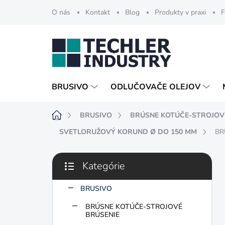
Prejsť
O nás
Kontakt
Blog
Produkty v praxi
F
na
obsah
BRUSIVO
ODLUČOVAČE OLEJOV
Domov
BRUSIVO
BRÚSNE KOTÚČE-STROJOV
SVETLORUŽOVÝ KORUND Ø DO 150 MM
BR
B
Kategórie
o
Preskočiť
č
kategórie
n
BRUSIVO
ý
BRÚSNE KOTÚČE-STROJOVÉ
p
BRÚSENIE
a