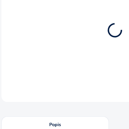
MÔŽ
DO:
12.8
BRÚ
ZRN
urče
nerez
DETA
Popis