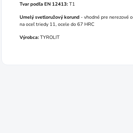
Tvar podľa EN 12413:
T1
Umelý svetloružový korund
- vhodné pre nerezové o
na oceľ triedy 11, ocele do 67 HRC
Výrobca:
TYROLIT