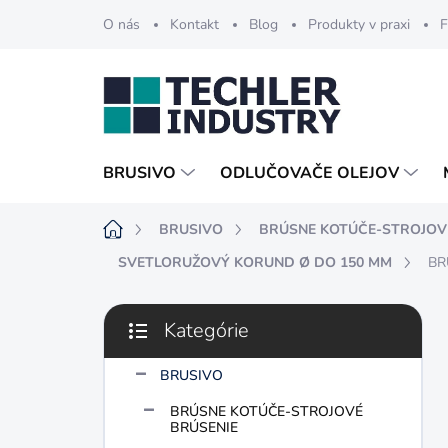
Prejsť
O nás
Kontakt
Blog
Produkty v praxi
F
na
obsah
BRUSIVO
ODLUČOVAČE OLEJOV
Domov
BRUSIVO
BRÚSNE KOTÚČE-STROJOV
SVETLORUŽOVÝ KORUND Ø DO 150 MM
BR
B
Kategórie
o
Preskočiť
č
kategórie
n
BRUSIVO
ý
BRÚSNE KOTÚČE-STROJOVÉ
p
BRÚSENIE
a