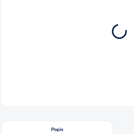
MÔŽ
DO:
11.8
BRÚ
ZRN
koru
brúse
DETA
Popis