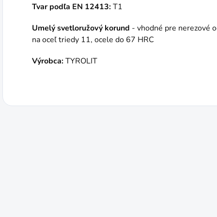
Tvar podľa EN 12413:
T1
Umelý svetloružový korund
- vhodné pre nerezové o
na oceľ triedy 11, ocele do 67 HRC
Výrobca:
TYROLIT