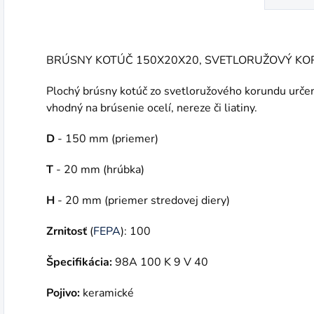
BRÚSNY KOTÚČ 150X20X20, SVETLORUŽOVÝ K
Plochý brúsny kotúč zo svetloružového korundu určen
vhodný na brúsenie ocelí, nereze či liatiny.
D
- 150 mm (priemer)
T
- 20 mm (hrúbka)
H
- 20 mm (priemer stredovej diery)
Zrnitosť
(
FEPA
): 100
Špecifikácia:
98A 100 K 9 V 40
Pojivo:
keramické