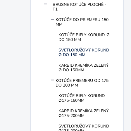
n
BRÚSNE KOTÚČE PLOCHÉ -
T1
e
l
KOTÚČE DO PRIEMERU 150
MM
KOTÚČE BIELY KORUND, Ø
DO 150 MM
SVETLORUŽOVÝ KORUND
Ø DO 150 MM
KARBID KREMÍKA ZELENÝ
Ø DO 150MM
KOTÚČE PRIEMERU OD 175
DO 200 MM
KOTÚČE BIELY KORUND
Ø175-150MM
KARBID KREMÍKA ZELENÝ
Ø175-200MM
SVETLORUŽOVÝ KORUND
Ø175-200MM