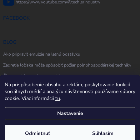
https://www.youtube.com/@techlerindustry
FACEBOOK
BLOG
Ako pripraviť emulzie na letnú odstávku
Zadretie ložiska môže spôsobiť požiar poľnohospodárskej techniky
Čistota oleja, maziva a emulzie
Na prispôsobenie obsahu a reklám, poskytovanie funkcií
sociálnych médií a analýzu návštevnosti používame súbory
cookie. Viac informácií
tu
.
Nastavenie
Copyright 2026
techler.sk
. Všetky práva vyhradené.
Upraviť nastavenie
cookies
Odmietnuť
Súhlasím