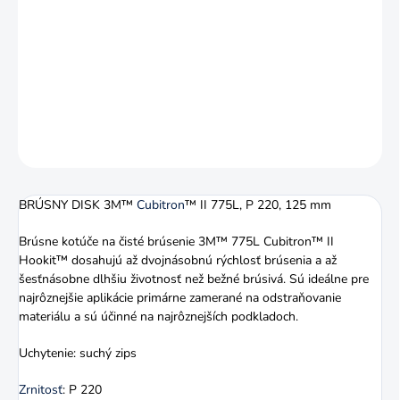
11.8.2026
−
+
Pridať do košíka
DETAILNÉ INFORMÁCIE
OPÝTAŤ SA
STRÁŽIŤ
BRÚSNY DISK 3M™
Cubitron
™ II 775L, P 220, 125 mm
Brúsne kotúče na čisté brúsenie 3M™ 775L Cubitron™ II
Hookit™ dosahujú až dvojnásobnú rýchlosť brúsenia a až
šesťnásobne dlhšiu životnosť než bežné brúsivá. Sú ideálne pre
najrôznejšie aplikácie primárne zamerané na odstraňovanie
materiálu a sú účinné na najrôznejších podkladoch.
Uchytenie: suchý zips
Zrnitosť
: P 220