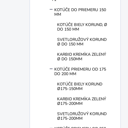
e
l
KOTÚČE DO PRIEMERU 150
MM
KOTÚČE BIELY KORUND, Ø
DO 150 MM
SVETLORUŽOVÝ KORUND
Ø DO 150 MM
KARBID KREMÍKA ZELENÝ
Ø DO 150MM
KOTÚČE PRIEMERU OD 175
DO 200 MM
KOTÚČE BIELY KORUND
Ø175-150MM
KARBID KREMÍKA ZELENÝ
Ø175-200MM
SVETLORUŽOVÝ KORUND
Ø175-200MM