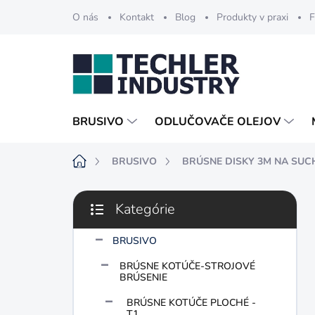
Prejsť
O nás
Kontakt
Blog
Produkty v praxi
F
na
obsah
BRUSIVO
ODLUČOVAČE OLEJOV
Domov
BRUSIVO
BRÚSNE DISKY 3M NA SUCH
B
Kategórie
o
Preskočiť
č
kategórie
n
BRUSIVO
ý
BRÚSNE KOTÚČE-STROJOVÉ
p
BRÚSENIE
a
n
BRÚSNE KOTÚČE PLOCHÉ -
T1