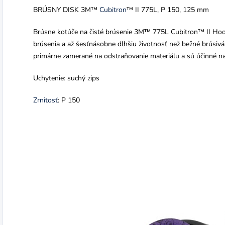
BRÚSNY DISK 3M™
Cubitron
™ II 775L, P 150, 125 mm
Brúsne kotúče na čisté brúsenie 3M™ 775L Cubitron™ II Hoo
brúsenia a až šesťnásobne dlhšiu životnosť než bežné brúsivá. 
primárne zamerané na odstraňovanie materiálu a sú účinné na
Uchytenie: suchý zips
Zrnitosť
: P 150