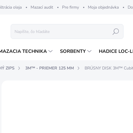
iltrácia oleja
Mazací audit
Pre firmy
Moja objednávka
Do
Hľadať
MAZACIA TECHNIKA
SORBENTY
HADICE LOC-L
Ý ZIPS
3M™ - PRIEMER 125 MM
BRÚSNY DISK 3M™ Cubitr
ZNAČKA:
3M
1,
0,9
Jedn
SK
cena
MÔŽ
DO: