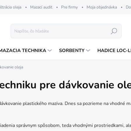
iltrácia oleja
Mazací audit
Pre firmy
Moja objednávka
Do
Hľadať
MAZACIA TECHNIKA
SORBENTY
HADICE LOC-L
kovanie oleja
chniku pre dávkovanie ole
ávkovanie plastického maziva. Dnes sa pozrieme na vhodné maza
zariadenia správnym spôsobom, teda vhodnými prostriedkami, al