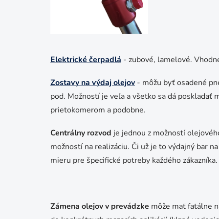
Elektrické čerpadlá
- zubové, lamelové. Vhodné 
Zostavy na výdaj olejov
- môžu byť osadené pne
pod. Možností je veľa a všetko sa dá poskladať
prietokomerom a podobne.
Centrálny rozvod
je jednou z možností olejového
možností na realizáciu. Či už je to výdajný bar n
mieru pre špecifické potreby každého zákazníka.
Zámena olejov v prevádzke
môže mať fatálne ná