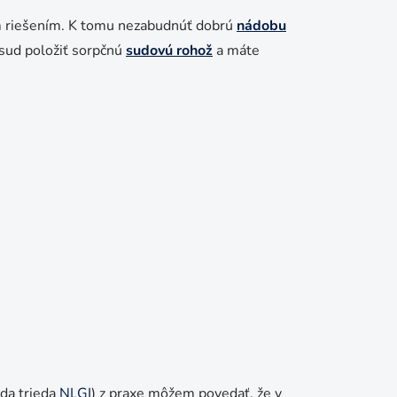
ým riešením. K tomu nezabudnúť dobrú
nádobu
 sud položiť sorpčnú
sudovú rohož
a máte
eda trieda
NLGI
) z praxe môžem povedať, že v