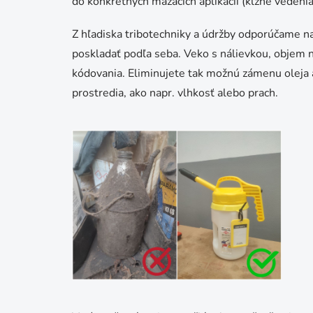
do konkrétnych mazacích aplikácií (klzné vedenia
Z hľadiska tribotechniky a údržby odporúčame na
poskladať podľa seba. Veko s nálievkou, objem n
kódovania. Eliminujete tak možnú zámenu oleja 
prostredia, ako napr. vlhkosť alebo prach.