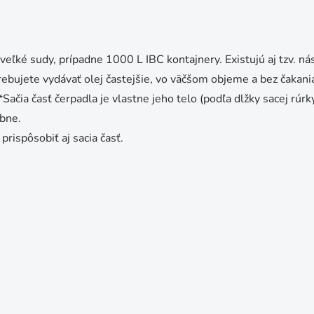
veľké sudy, prípadne 1000 L IBC kontajnery. Existujú aj tzv. ná
otrebujete vydávať olej častejšie, vo väčšom objeme a bez čaka
čia časť čerpadla je vlastne jeho telo (podľa dlžky sacej rúrky
obne.
rispôsobiť aj sacia časť.