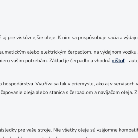
aj pre viskóznejšie oleje. K nim sa prispôsobuje sacia a výdaj
umatickým alebo elektrickým čerpadlom, na výdajnom vozíku, s
 mieru vašim potrebám. Základ je čerpadlo a vhodná
pištoľ
- aut
 hospodárstva. Využíva sa tak v priemysle, ako aj v servisoch v
a čapovanie oleja alebo stanica s čerpadlom a navíjačom oleja. Z 
sledky pre vaše stroje. Nie všetky oleje sú vzájomne kompatibil