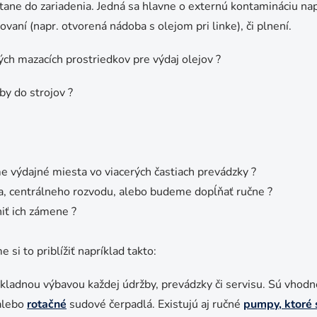
ane do zariadenia. Jedná sa hlavne o externú kontamináciu nap
vaní (napr. otvorená nádoba s olejom pri linke), či plnení.
h mazacích prostriedkov pre výdaj olejov ?
by do strojov ?
e výdajné miesta vo viacerých častiach prevádzky ?
, centrálneho rozvodu, alebo budeme dopĺňať ručne ?
iť ich zámene ?
si to priblížiť napríklad takto:
ákladnou výbavou každej údržby, prevádzky či servisu. Sú vhodn
lebo
rotačné
sudové čerpadlá. Existujú aj ručné
pumpy
, ktoré