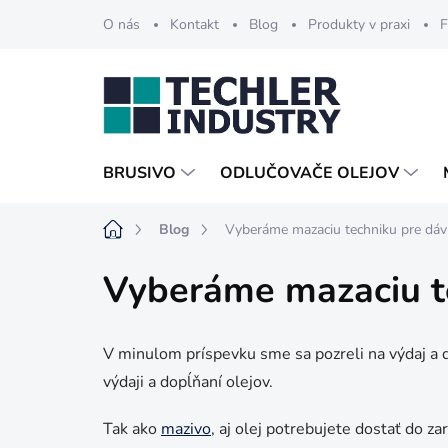
Prejsť
O nás
Kontakt
Blog
Produkty v praxi
F
na
obsah
BRUSIVO
ODLUČOVAČE OLEJOV
Domov
Blog
Vyberáme mazaciu techniku pre dáv
Vyberáme mazaciu te
V minulom príspevku sme sa pozreli na výdaj a d
výdaji a dopĺňaní olejov.
Tak ako
mazivo
, aj olej potrebujete dostať do 