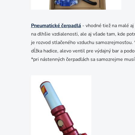
Pneumatické čerpadlá
- vhodné tiež na malé aj 
na dlhšie vzdialenosti, ale aj všade tam, kde p
je rozvod stlačeného vzduchu samozrejmosťou. *Sa
dĺžka hadice, alevo ventil pre výdajný bar a pod
*pri nástenných čerpadlách sa samozrejme musí p