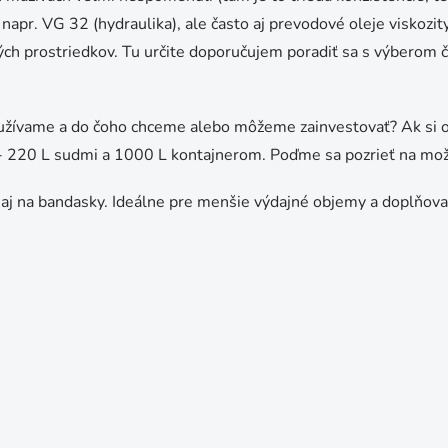
 napr. VG 32 (hydraulika), ale často aj prevodové oleje viskozi
h prostriedkov. Tu určite doporučujem poradiť sa s výberom če
užívame a do čoho chceme alebo môžeme zainvestovať? Ak si o
 - 220 L sudmi a 1000 L kontajnerom. Poďme sa pozrieť na mož
a aj na bandasky. Ideálne pre menšie výdajné objemy a doplňova