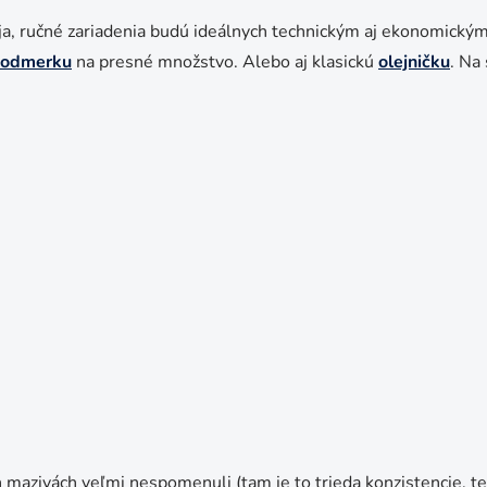
eja, ručné zariadenia budú ideálnych technickým aj ekonomick
odmerku
na presné množstvo. Alebo aj klasickú
olejničku
. Na
ch mazivách veľmi nespomenuli (tam je to trieda konzistencie, t