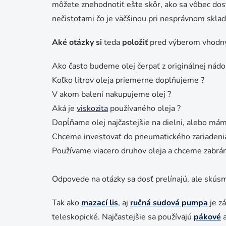
môžete znehodnotiť ešte skôr, ako sa vôbec dost
nečistotami čo je väčšinou pri nesprávnom sklado
Aké otázky si
teda
položiť
pred výberom vhodnýc
Ako často budeme olej čerpať z originálnej nádo
Koľko litrov oleja priemerne doplňujeme ?
V akom balení nakupujeme olej ?
Aká je
viskozita
používaného oleja ?
Dopĺňame olej najčastejšie na dielni, alebo mám
Chceme investovať do pneumatického zariadenia
Používame viacero druhov oleja a chceme zabrán
Odpovede na otázky sa dosť prelínajú, ale skúsme 
Tak ako
mazací lis
, aj
ručná
sudová pumpa
je z
teleskopické
. Najčastejšie sa používajú
pákové
a