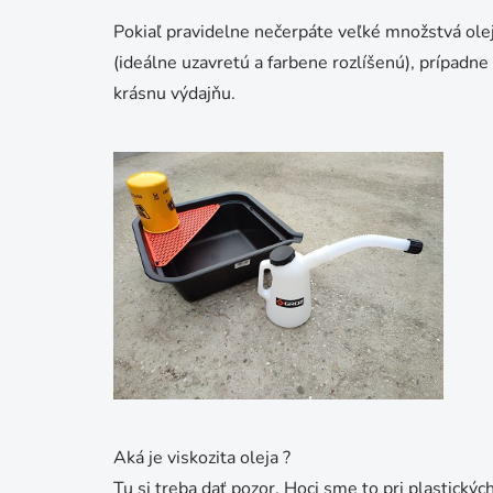
Pokiaľ pravidelne nečerpáte veľké množstvá ol
(ideálne uzavretú a farbene rozlíšenú), prípadne
krásnu výdajňu.
Aká je viskozita oleja ?
Tu si treba dať pozor. Hoci sme to pri plastický