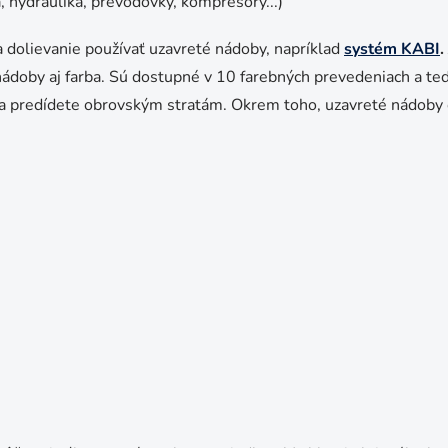
, hydraulika, prevodovky, kompresory...)
 dolievanie používať uzavreté nádoby, napríklad
systém KABI
.
ádoby aj farba. Sú dostupné v 10 farebných prevedeniach a ted
a predídete obrovským stratám. Okrem toho, uzavreté nádoby c