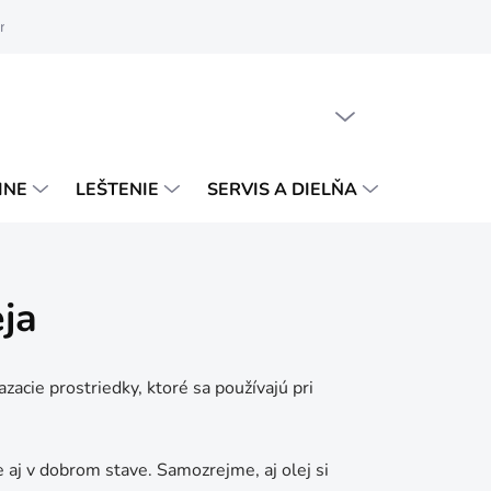
ručenie a platba
Obchodné podmienky
Podmienky ochrany osob
PRÁZDNY KOŠÍK
NÁKUPNÝ
KOŠÍK
INE
LEŠTENIE
SERVIS A DIELŇA
VÝPREDA
ja
cie prostriedky, ktoré sa používajú pri
e aj v dobrom stave.
Samozrejme, aj olej si